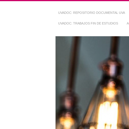
UVADOC: REPOSITORIO DOCUMENTAL UVA
UVADOC: TRABAJOS FIN DE ESTUDIOS
A
Repositorio Do
~ UVaDOC