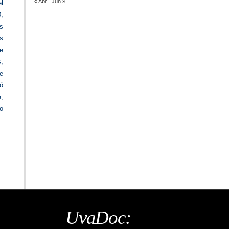
« Abr
Jun »
l
,
s
es
e
,
e
ió
,
o
UvaDoc: