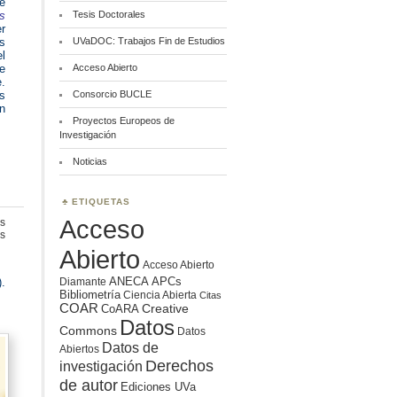
se
s
Tesis Doctorales
er
s
UVaDOC: Trabajos Fin de Estudios
l
de
Acceso Abierto
e.
s
Consorcio BUCLE
en
Proyectos Europeos de
Investigación
Noticias
ETIQUETAS
Acceso
s
en
s
Ciencia
Abierto
abierta
Acceso Abierto
ANECA
APCs
Diamante
).
Bibliometría
Ciencia Abierta
Citas
COAR
Creative
CoARA
Datos
Commons
Datos
Datos de
Abiertos
Derechos
investigación
de autor
Ediciones UVa