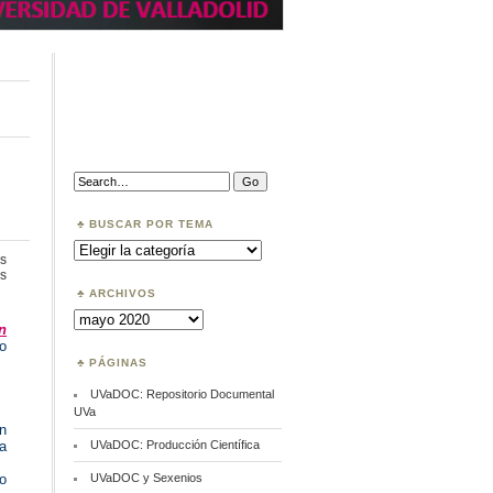
Search:
BUSCAR POR TEMA
Buscar
por
s
Tema
en
s
UVaDOC:
ARCHIVOS
Monografía
Archivos
n
o
PÁGINAS
UVaDOC: Repositorio Documental
UVa
en
va
UVaDOC: Producción Científica
o
UVaDOC y Sexenios