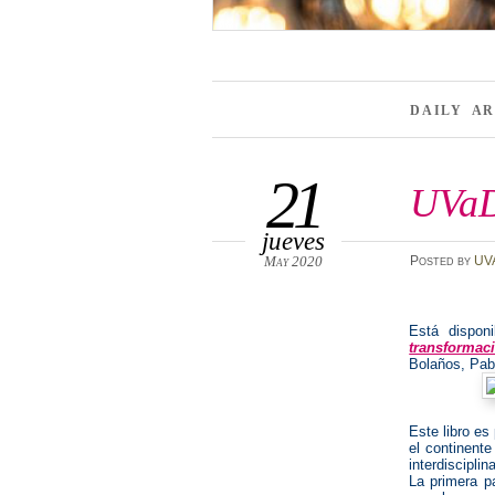
DAILY A
21
UVaD
jueves
May 2020
Posted
by
UV
Está dispon
transformac
Bolaños, Pab
Este libro es
el continente
interdisciplin
La primera pa