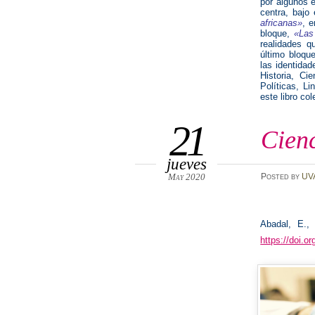
por algunos e
centra, bajo e
africanas»
, e
bloque,
«Las
realidades q
último bloqu
las identidad
Historia, Ci
Políticas, Li
este libro co
21
Cienc
jueves
May 2020
Posted
by
UV
Abadal, E., 
https://doi.o