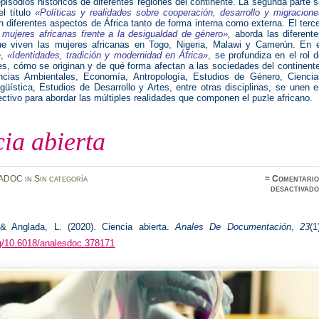
pisodios históricos de diferentes regiones del continente. La segunda parte 
l título
«Políticas y realidades sobre cooperación, desarrollo y migracione
n diferentes aspectos de África tanto de forma interna como externa. El terc
 mujeres africanas frente a la desigualdad de género»
,
aborda las diferente
ue viven las mujeres africanas en Togo, Nigeria, Malawi y Camerún. En e
e,
«Identidades, tradición y modernidad en África»
,
se profundiza en el rol 
es, cómo se originan y de qué forma afectan a las sociedades del continent
encias Ambientales, Economía, Antropología, Estudios de Género, Ciencia
ngüística, Estudios de Desarrollo y Artes, entre otras disciplinas, se unen 
lectivo para abordar las múltiples realidades que componen el puzle africano.
ia abierta
ADOC
in
Sin categoría
≈
Comentario
desactivado
& Anglada, L. (2020). Ciencia abierta.
Anales De Documentación
,
23
(1
rg/10.6018/analesdoc.378171