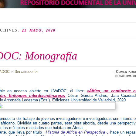
RCHIVES:
21 MAYO, 2020
OC: Monografía
ADOC
in
Sin categoría
≈
Comentario
desactivado
ible en acceso abierto en UVaDOC, el libro:
«África, un continente e
ión. Enfoques interdisciplinares».
César García Andrés, Jara Cuadrad
lo Arconada Ledesma (Eds.). Ediciones Universidad de Valladolid, 2020
 producto del trabajo de jóvenes investigadores e investigadoras con interés 
 africano. Dividida en cuatro partes, esta obra aborda, desde una perspecti
ar las múltiples realidades que habitan en África.
rte, que lleva por título
«Historia de África en Perspectiva»,
hace un repas