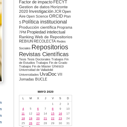
Factor de impacto
FECYT
Gestion de datos
Horizonte
2020
Investigación
JCR
Open
ORCID
Aire
Open Science
Plan
Política institucional
S
Producción científica
Programa
Propiedad intelectual
7PM
Ranking Web de Repositorios
REBIUN
RECOLECTA
Redes
Repositorios
Sociales
Revistas Científicas
Tesis
Tesis Doctorales
Trabajos Fin
de Estudios
Trabajos Fin de Grado
Unesco
Trabajos Fin de Máster
Universidad de Valladolid
UvaDoc
VII
Universidades
Jornadas BUCLE
MAYO 2020
L
M
X
J
V
S
D
n
1
2
3
n
4
5
6
7
8
9
10
11
12
13
14
15
16
17
ón
18
19
20
21
22
23
24
ón
25
26
27
28
29
30
31