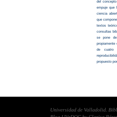
del concepto
empuje que l
ciencia abie
que componen 
textos teóri
consultas bi
se pone de 
propiamente e
de cuatro e
reproducibil
propuesto po
Universidad de Valladolid. Bib
Blog UVaDOC by Clarisa Pérez