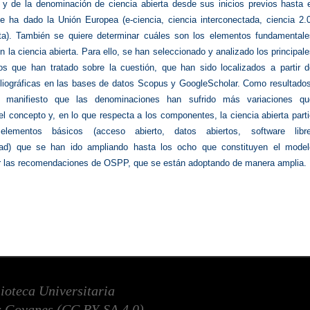
 y de la denominación de ciencia abierta desde sus inicios previos hasta e
e ha dado la Unión Europea (e-ciencia, ciencia interconectada, ciencia 2.0
rta). También se quiere determinar cuáles son los elementos fundamentale
la ciencia abierta. Para ello, se han seleccionado y analizado los principal
cos que han tratado sobre la cuestión, que han sido localizados a partir d
bliográficas en las bases de datos Scopus y GoogleScholar. Como resultados
manifiesto que las denominaciones han sufrido más variaciones qu
l concepto y, en lo que respecta a los componentes, la ciencia abierta part
lementos básicos (acceso abierto, datos abiertos, software libre
idad) que se han ido ampliando hasta los ocho que constituyen el model
r las recomendaciones de OSPP, que se están adoptando de manera amplia.
lioteca Universitaria
 Goyanes (
CC BY-SA 4.0
)