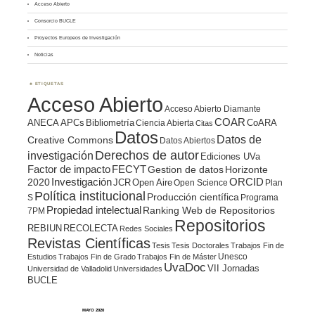
Acceso Abierto
Consorcio BUCLE
Proyectos Europeos de Investigación
Noticias
ETIQUETAS
Acceso Abierto
Acceso Abierto Diamante
COAR
ANECA
APCs
Bibliometría
CoARA
Ciencia Abierta
Citas
Datos
Datos de
Creative Commons
Datos Abiertos
Derechos de autor
investigación
Ediciones UVa
Factor de impacto
FECYT
Gestion de datos
Horizonte
ORCID
2020
Investigación
JCR
Open Aire
Open Science
Plan
Política institucional
Producción científica
S
Programa
Propiedad intelectual
Ranking Web de Repositorios
7PM
Repositorios
REBIUN
RECOLECTA
Redes Sociales
Revistas Científicas
Tesis
Tesis Doctorales
Trabajos Fin de
Unesco
Estudios
Trabajos Fin de Grado
Trabajos Fin de Máster
UvaDoc
VII Jornadas
Universidad de Valladolid
Universidades
BUCLE
MAYO 2020