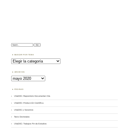
Search:
BUSCAR POR TEMA
Buscar
por
Tema
ARCHIVOS
Archivos
PÁGINAS
UVaDOC: Repositorio Documental UVa
UVaDOC: Producción Científica
UVaDOC y Sexenios
Tesis Doctorales
UVaDOC: Trabajos Fin de Estudios