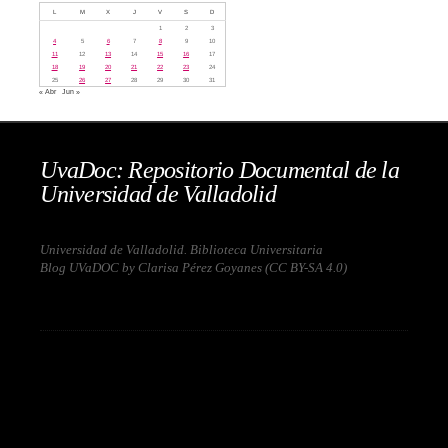
L
M
X
J
V
S
D
1
2
3
4
5
6
7
8
9
10
11
12
13
14
15
16
17
18
19
20
21
22
23
24
25
26
27
28
29
30
31
« Abr
Jun »
UvaDoc: Repositorio Documental de la
Universidad de Valladolid
Universidad de Valladolid. Biblioteca Universitaria
Blog UVaDOC by Clarisa Pérez Goyanes (
CC BY-SA 4.0
)