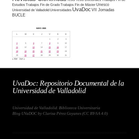
Unesco
Estudios
Trabajos Fin de Grado
Trabajos Fin de Máster
UvaDoc
VII Jornadas
Universidad de Valladolid
Universidades
BUCLE
MAYO 2020
L
M
X
J
V
S
D
1
2
3
4
5
6
7
8
9
10
11
12
13
14
15
16
17
18
19
20
21
22
23
24
25
26
27
28
29
30
31
« Abr
Jun »
UvaDoc: Repositorio Documental de la
Universidad de Valladolid
Universidad de Valladolid. Biblioteca Universitaria
Blog UVaDOC by Clarisa Pérez Goyanes (
CC BY-SA 4.0
)