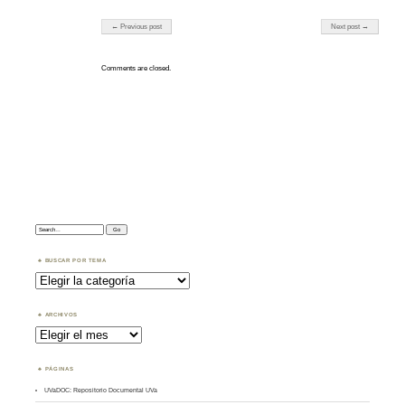
Post navigation
← Previous post
Next post →
Comments are closed.
Search:
BUSCAR POR TEMA
Buscar
por
Tema
ARCHIVOS
Archivos
PÁGINAS
UVaDOC: Repositorio Documental UVa