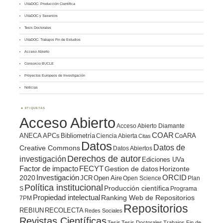
UVaDOC: Producción Científica
UVaDOC y Sexenios
Tesis Doctorales
UVaDOC: Trabajos Fin de Estudios
Acceso Abierto
Consorcio BUCLE
Proyectos Europeos de Investigación
Noticias
ETIQUETAS
Acceso Abierto
Acceso Abierto Diamante
COAR
ANECA
APCs
Bibliometría
CoARA
Ciencia Abierta
Citas
Datos
Datos de
Creative Commons
Datos Abiertos
Derechos de autor
investigación
Ediciones UVa
Factor de impacto
FECYT
Gestion de datos
Horizonte
ORCID
2020
Investigación
JCR
Open Aire
Open Science
Plan
Política institucional
Producción científica
S
Programa
Propiedad intelectual
Ranking Web de Repositorios
7PM
Repositorios
REBIUN
RECOLECTA
Redes Sociales
Revistas Científicas
Tesis
Tesis Doctorales
Trabajos Fin de