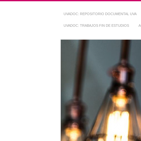
UVADOC: REPOSITORIO DOCUMENTAL UVA
UVADOC: TRABAJOS FIN DE ESTUDIOS
A
Repositorio Do
~ UVaDOC