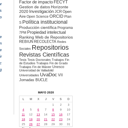
Factor de impacto
FECYT
ar
Gestion de datos
Horizonte
s
2020
Investigación
JCR
Open
ORCID
Aire
Open Science
Plan
to
Política institucional
S
Producción científica
Programa
Propiedad intelectual
7PM
e
Ranking Web de Repositorios
REBIUN
RECOLECTA
Redes
on
Repositorios
Sociales
e
Revistas Científicas
ir
Tesis
Tesis Doctorales
Trabajos Fin
c
de Estudios
Trabajos Fin de Grado
Unesco
Trabajos Fin de Máster
ng
Universidad de Valladolid
UvaDoc
VII
Universidades
Jornadas BUCLE
MAYO 2020
L
M
X
J
V
S
D
1
2
3
4
5
6
7
8
9
10
11
12
13
14
15
16
17
18
19
20
21
22
23
24
25
26
27
28
29
30
31