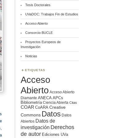
Tesis Doctorales
UVaDOC: Trabajos Fin de Estudios
Acceso Abierto
Consorcio BUCLE
Proyectos Europeos de
Investigación
Noticias
ETIQUETAS
Acceso
Abierto
Acceso Abierto
ANECA
APCs
Diamante
Bibliometría
Ciencia Abierta
Citas
COAR
Creative
CoARA
Datos
s
Commons
Datos
Datos de
te
Abiertos
Derechos
investigación
,
de autor
Ediciones UVa
a