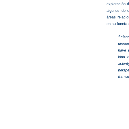
explotación d
algunos de e
áreas relacio
en su faceta
Scien
dissem
have e
kind o
activi
perspe
the wo