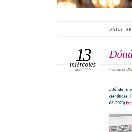
DAILY A
13
Dónd
miércoles
May 2020
Posted
by
UV
¿Dónde me 
científicas
, 
63 (2020)
htt