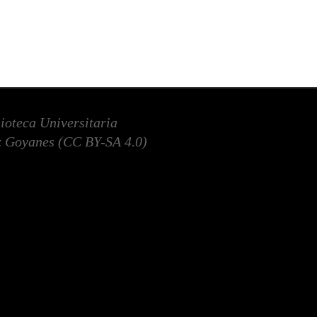
lioteca Universitaria
 Goyanes (
CC BY-SA 4.0
)