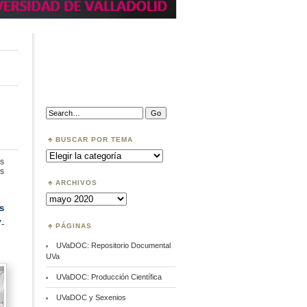
Search:
BUSCAR POR TEMA
Buscar
por
s
Tema
en
s
Dónde
ARCHIVOS
publicar
Archivos
s
7-
PÁGINAS
UVaDOC: Repositorio Documental
UVa
UVaDOC: Producción Científica
UVaDOC y Sexenios