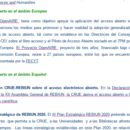
ences and
Humanities
ierto en el ámbito Europeo
o OpenAIRE
tiene como objetivo apoyar la aplicación del acceso abierto e
orciona los medios para promover y hacer realidad la adopción generalizad
ca de acceso abierto, tal como se establece en las Directrices del Consej
l CEI sobre el libre acceso y el Piloto de Acceso Abierto iniciado en el 7PM p
 Europea.
El Proyecto OpenAIRE
proyecto de tres años, financiado bajo e
omisión Europea, reúne a 27 países europeos, entre los que se encuentr
esentada por la
FECYT
.
erto en el ámbito Español
ión CRUE-REBIUN
sobre el acceso electrónico abierto.
En la
Declaració
 la XII Asamblea General de REBIUN, la CRUE apoya el acceso abierto a l
científica
.
stratégico de REBIUN 2020
.
El
III Plan Estratégico REBIUN 2020
pretende se
nta que permita a la CRUE, a las Universidades y a las Bibliotecas afronta
tiempos.
Las líneas estratégicas establecidas en este Plan 2020, en relaci