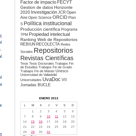
Factor de impacto
FECYT
Gestion de datos
Horizonte
2020
Investigación
JCR
Open
ORCID
Aire
Open Science
Plan
Política institucional
S
Producción científica
Programa
Propiedad intelectual
7PM
:
Ranking Web de Repositorios
l
REBIUN
RECOLECTA
Redes
Repositorios
s.
Sociales
l
Revistas Científicas
Tesis
Tesis Doctorales
Trabajos Fin
de Estudios
Trabajos Fin de Grado
Unesco
Trabajos Fin de Máster
Universidad de Valladolid
l
UvaDoc
VII
Universidades
ya
Jornadas BUCLE
ENERO 2013
e
L
M
X
J
V
S
D
1
2
3
4
5
6
7
8
9
10
11
12
13
14
15
16
17
18
19
20
21
22
23
24
25
26
27
28
29
30
31
n