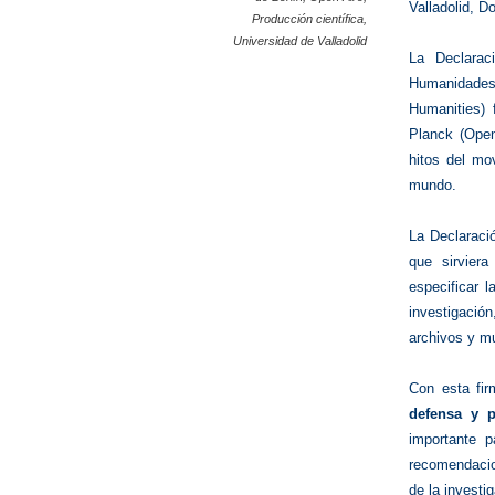
Valladolid, 
Producción científica
,
Universidad de Valladolid
La Declara
Humanidades
Humanities) 
Planck (Open
hitos del mo
mundo.
La Declaraci
que sirvier
especificar 
investigació
archivos y m
Con esta fi
defensa y p
importante p
recomendacion
de la investi