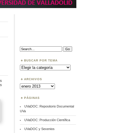
Search:
BUSCAR POR TEMA
Buscar
por
Tema
ARCHIVOS
s
en
s
Archivos
La
UVA
firma
PÁGINAS
la
Declaración
UVaDOC: Repositorio Documental
de
UVa
Berlín
UVaDOC: Producción Científica
UVaDOC y Sexenios