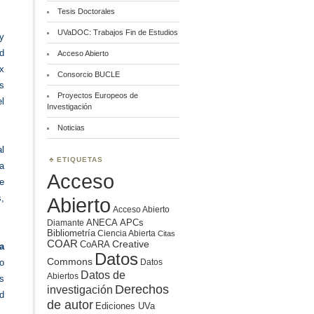
Tesis Doctorales
UVaDOC: Trabajos Fin de Estudios
y
d
Acceso Abierto
x
Consorcio BUCLE
s
Proyectos Europeos de
l
Investigación
Noticias
al
ETIQUETAS
a
Acceso
e
s,
Abierto
Acceso Abierto
ANECA
APCs
Diamante
Bibliometría
Ciencia Abierta
Citas
COAR
Creative
CoARA
a
Datos
Commons
o
Datos
Datos de
Abiertos
s
Derechos
investigación
ad
de autor
Ediciones UVa