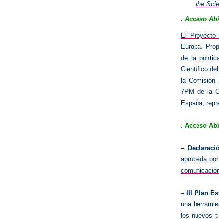
the Sci
. Acceso Ab
El Proyect
Europa.
Prop
de la políti
Científico de
la Comisión
7PM de la C
España, repr
. Acceso Abi
–
Declarac
aprobada por
comunicación 
–
III Plan E
una herramie
los nuevos 