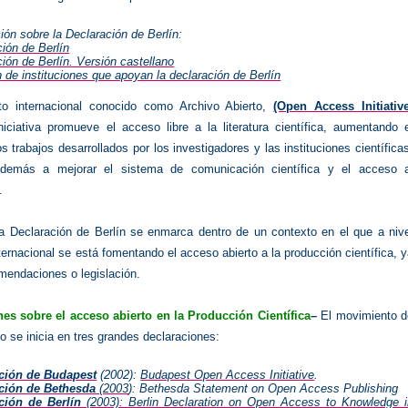
ón sobre la Declaración de Berlín:
ión de Berlín
ión de Berlín. Versión castellano
 de instituciones que apoyan la declaración de Berlín
to internacional conocido como Archivo Abierto,
(Open Access Initiative
iciativa promueve el acceso libre a la literatura científica, aumentando e
s trabajos desarrollados por los investigadores y las instituciones científica
además a mejorar el sistema de comunicación científica y el acceso a
.
la Declaración de Berlín se enmarca dentro de un contexto en el que a nive
ternacional se está fomentando el acceso abierto a la producción científica, 
mendaciones o legislación.
nes sobre el acceso abierto en la Producción Científica
–
El movimiento d
o se inicia en tres grandes declaraciones:
ción de Budapest
(2002):
Budapest Open Access Initiative
.
ación de Bethesda
(2003
): Bethesda Statement on Open Access Publishing
ción de Berlín
(2003): Berlin Declaration on Open Access to Knowledge i