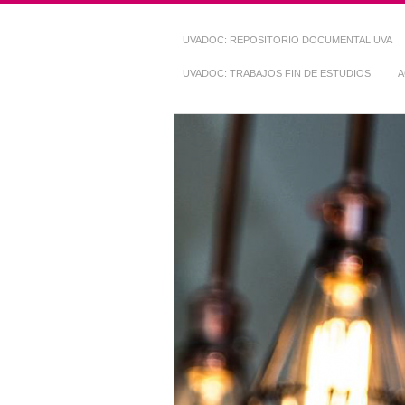
UVADOC: REPOSITORIO DOCUMENTAL UVA
UVADOC: TRABAJOS FIN DE ESTUDIOS
A
Repositorio Do
~ UVaDOC