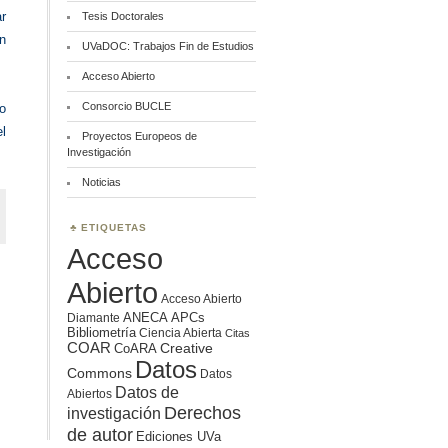
ar
Tesis Doctorales
en
UVaDOC: Trabajos Fin de Estudios
Acceso Abierto
Consorcio BUCLE
o
el
Proyectos Europeos de
Investigación
Noticias
ETIQUETAS
Acceso
Abierto
Acceso Abierto
ANECA
APCs
Diamante
Bibliometría
Ciencia Abierta
Citas
COAR
Creative
CoARA
Datos
Commons
Datos
Datos de
Abiertos
Derechos
investigación
de autor
Ediciones UVa