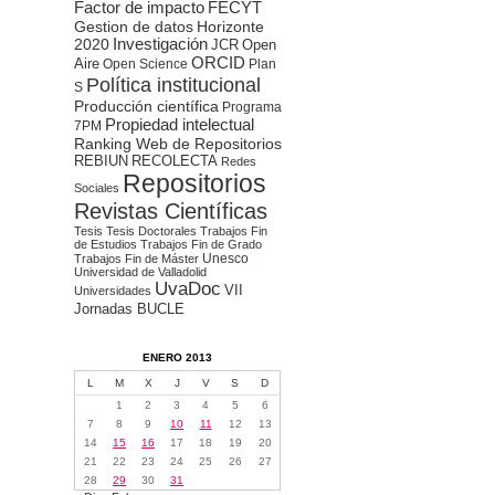
Factor de impacto
FECYT
Gestion de datos
Horizonte
2020
Investigación
JCR
Open
ORCID
Aire
Open Science
Plan
Política institucional
S
Producción científica
Programa
Propiedad intelectual
7PM
Ranking Web de Repositorios
REBIUN
RECOLECTA
Redes
Repositorios
Sociales
Revistas Científicas
Tesis
Tesis Doctorales
Trabajos Fin
de Estudios
Trabajos Fin de Grado
Unesco
Trabajos Fin de Máster
Universidad de Valladolid
UvaDoc
VII
Universidades
Jornadas BUCLE
ENERO 2013
L
M
X
J
V
S
D
1
2
3
4
5
6
7
8
9
10
11
12
13
14
15
16
17
18
19
20
21
22
23
24
25
26
27
28
29
30
31