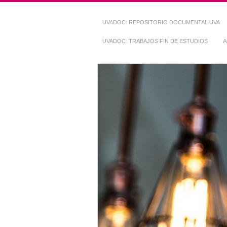
UVADOC: REPOSITORIO DOCUMENTAL UVA
UVADOC: TRABAJOS FIN DE ESTUDIOS
A
Repositorio Do
~ UVaDOC