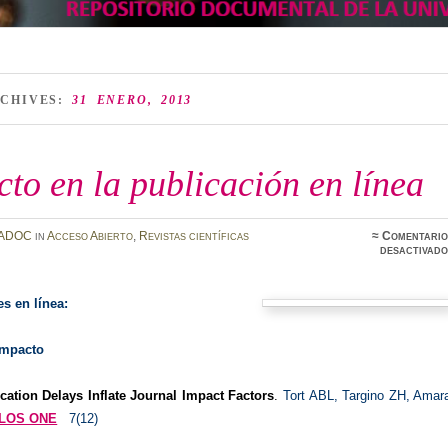
RCHIVES:
31 ENERO, 2013
to en la publicación en línea
ADOC
in
Acceso Abierto
,
Revistas científicas
≈
Comentario
desactivado
es en línea:
impacto
cation Delays Inflate Journal Impact Factors
.
Tort ABL, Targino ZH, Amara
LOS ONE
7(12)