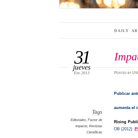
DAILY A
31
Impac
jueves
Ene 2013
Posted
by
UV
Publicar ant
aumenta el 
Tags
Editoriales
,
Factor de
Rising Publi
impacto
,
Revistas
OB (2012)
P
Científicas