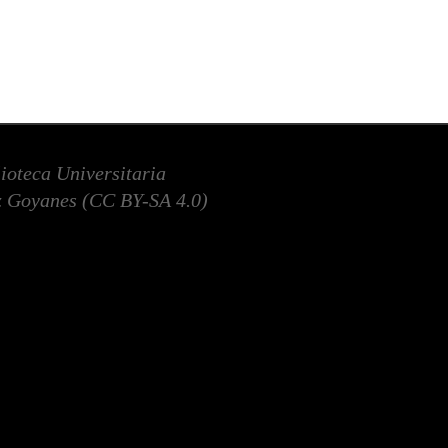
lioteca Universitaria
 Goyanes (
CC BY-SA 4.0
)