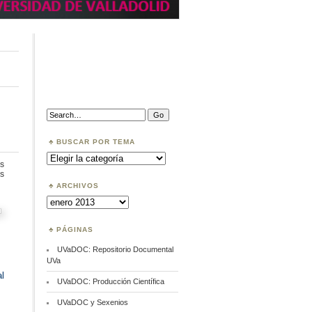
Search:
BUSCAR POR TEMA
Buscar
por
s
Tema
en
s
Impacto
ARCHIVOS
en
Archivos
la
publicación
en
PÁGINAS
línea
UVaDOC: Repositorio Documental
UVa
l
UVaDOC: Producción Científica
UVaDOC y Sexenios