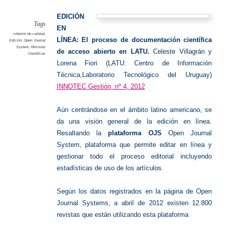
en
línea:
Uruguay
EDICIÓN
Tags
EN
criterios de calidad
,
LÍNEA: El proceso de documentación científica
Edición
,
Open Journal
System
,
Revistas
de acceso abierto en LATU.
Celeste Villagrán y
Científicas
Lorena Fiori (LATU: Centro de Información
Técnica,Laboratorio Tecnológico del Uruguay)
INNOTEC Gestión, nº 4, 2012
Aún centrándose en el ámbito latino americano, se
da una visión general de la edición en línea.
Resaltando la
plataforma OJS
Open Journal
System, plataforma que permite editar en línea y
gestionar todo el proceso editorial incluyendo
estadísticas de uso de los artículos.
Según los datos registrados en la página de Open
Journal Systems, a abril de 2012 existen 12.800
revistas que están utilizando esta plataforma