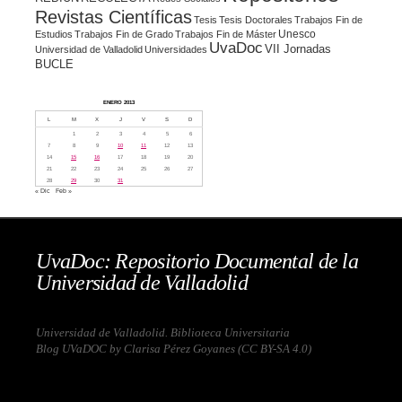
Revistas Científicas
Tesis
Tesis Doctorales
Trabajos Fin de
Unesco
Estudios
Trabajos Fin de Grado
Trabajos Fin de Máster
UvaDoc
VII Jornadas
Universidad de Valladolid
Universidades
BUCLE
ENERO 2013
L
M
X
J
V
S
D
1
2
3
4
5
6
7
8
9
10
11
12
13
14
15
16
17
18
19
20
21
22
23
24
25
26
27
28
29
30
31
« Dic
Feb »
UvaDoc: Repositorio Documental de la
Universidad de Valladolid
Universidad de Valladolid. Biblioteca Universitaria
Blog UVaDOC by Clarisa Pérez Goyanes (
CC BY-SA 4.0
)