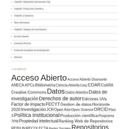
UVaDOC: Repositorio Documental UVa
UVaDOC: Producción Científica
UVaDOC y Sexenios
Tesis Doctorales
UVaDOC: Trabajos Fin de Estudios
Acceso Abierto
Consorcio BUCLE
Proyectos Europeos de Investigación
Noticias
ETIQUETAS
Acceso Abierto
Acceso Abierto Diamante
COAR
ANECA
APCs
Bibliometría
CoARA
Ciencia Abierta
Citas
Datos
Datos de
Creative Commons
Datos Abiertos
Derechos de autor
investigación
Ediciones UVa
Factor de impacto
FECYT
Gestion de datos
Horizonte
ORCID
2020
Investigación
JCR
Open Aire
Open Science
Plan
Política institucional
Producción científica
S
Programa
Propiedad intelectual
Ranking Web de Repositorios
7PM
Repositorios
REBIUN
RECOLECTA
Redes Sociales