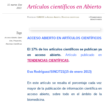
15
martes
Ene
Artículos científicos en Abierto
2013
Posted
by
UVADOC
in
Acceso Abierto
,
Revistas científicas
≈
Comentarios
en
desactivados
Artícul
científi
en
Abierto
Tags
ACCESO ABIERTO EN ARTÍCULOS CIENTÍFICOS
Acceso Abierto
,
Open
Aire
,
Proyectos
,
Revistas Científicas
El 17% de los artículos científicos se publican ya
en acceso abierto.
Artículo publicado en
TENDENCIAS CIENTÍFICAS
.
Eva Rodríguez/SINC/T21(15 de enero 2013)
En este artículo se resalta el porcentaje cada vez
mayor de la publicación de información científica en
acceso abierto, sobre todo en el ámbito de la
biomedicina.