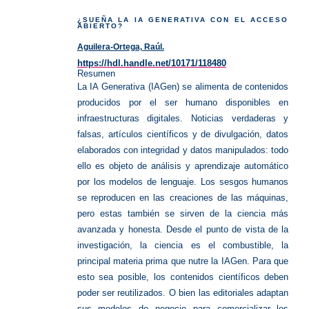
abierto
y
IA
¿SUEÑA LA IA GENERATIVA CON EL ACCESO
ABIERTO?
Aguilera-Ortega, Raúl.
https://hdl.handle.net/10171/118480
Resumen
La IA Generativa (IAGen) se alimenta de contenidos
producidos por el ser humano disponibles en
infraestructuras digitales. Noticias verdaderas y
falsas, artículos científicos y de divulgación, datos
elaborados con integridad y datos manipulados: todo
ello es objeto de análisis y aprendizaje automático
por los modelos de lenguaje. Los sesgos humanos
se reproducen en las creaciones de las máquinas,
pero estas también se sirven de la ciencia más
avanzada y honesta. Desde el punto de vista de la
investigación, la ciencia es el combustible, la
principal materia prima que nutre la IAGen. Para que
esto sea posible, los contenidos científicos deben
poder ser reutilizados. O bien las editoriales adaptan
sus modelos de negocio para comercializar los