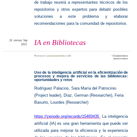
de trabajo reunirá a representantes técnicos de los
repositorios y otros expertos para debatir posibles
soluciones a este problema y elaborar
recomendaciones para la comunidad de repositorios.
26
viernes
Sep
IA en Bibliotecas
2025
Posted
by
clarisamariaperez
in
IA
≈
Comentarios
en
desactivados
IA
en
Bibliot
Uso de la inteligencia artificial en la eficientización de
procesos y mejora de servicios de las bibliotecas:
oportunidades y retos
Rodríguez Palacios, Sara María del Patrocinio
Creators
(Project leader),
Díaz, German (Researcher),
Feria
Basurto, Lourdes (Researcher)
https://zenodo.org/records/15493435
La inteligencia
artificial (IA) es una gran herramienta que puede ser
utilizada para mejorar la eficiencia y la experiencia