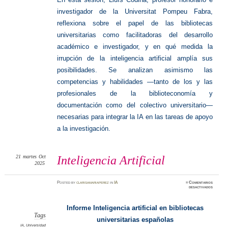
investigador de la Universitat Pompeu Fabra,
reflexiona sobre el papel de las bibliotecas
universitarias como facilitadoras del desarrollo
académico e investigador, y en qué medida la
irrupción de la inteligencia artificial amplía sus
posibilidades. Se analizan asimismo las
competencias y habilidades —tanto de los y las
profesionales de la biblioteconomía y
documentación como del colectivo universitario—
necesarias para integrar la IA en las tareas de apoyo
a la investigación.
21
martes
Oct
Inteligencia Artificial
2025
Posted
by
clarisamariaperez
in
IA
≈
Comentarios
en
desactivados
Intelige
Artifici
Informe Inteligencia artificial en bibliotecas
Tags
universitarias españolas
IA
,
Universidad