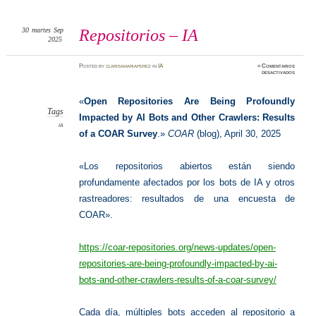
30
martes
Sep
Repositorios – IA
2025
Posted
by
clarisamariaperez
in
IA
≈
Comentarios
en
desactivados
Reposit
–
IA
«
Open Repositories Are Being Profoundly
Tags
Impacted by AI Bots and Other Crawlers: Results
IA
of a COAR Survey
.»
COAR
(blog), April 30, 2025
«Los repositorios abiertos están siendo
profundamente afectados por los bots de IA y otros
rastreadores: resultados de una encuesta de
COAR».
https://coar-repositories.org/news-updates/open-
repositories-are-being-profoundly-impacted-by-ai-
bots-and-other-crawlers-results-of-a-coar-survey/
Cada día, múltiples bots acceden al repositorio a