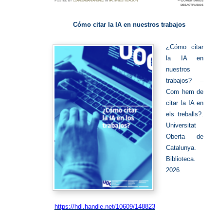
Posted
by
clarisamariaperez
in
IA
,
Investigación
≈
Comentarios
en
desactivados
Cómo
citar
la
IA
Cómo citar la IA en nuestros trabajos
¿Cómo citar
la IA en
nuestros
trabajos? –
Com hem de
citar la IA en
els treballs?.
Universitat
Oberta de
Catalunya.
Biblioteca.
2026.
https://hdl.handle.net/10609/148823