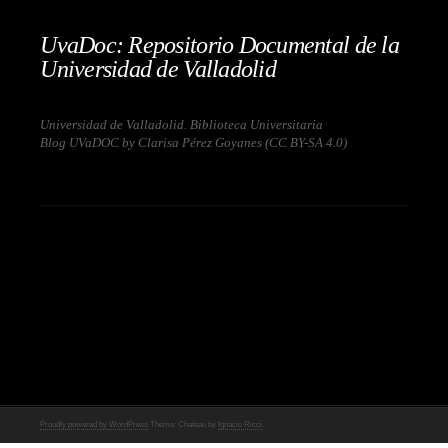
UvaDoc: Repositorio Documental de la
Universidad de Valladolid
Universidad de Valladolid. Biblioteca Universitaria
Blog UVaDOC by Clarisa Pérez Goyanes (
CC BY-SA 4.0
)
Proudly powered by WordPress
Theme: Chateau by
Ignacio Ricci
.