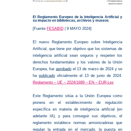
Posted
by
clarisamariaperez
in
IA
≈
Comentarios
en
desactivados
Reglam
Europe
de
la
El Reglamento Europeo de la Inteligencia Artificial y
Intelige
Artifici
su impacto en bibliotecas, archivos y museos
[Fuente
FESABID
| 9 MAYO 2024]
El nuevo Reglamento Europeo sobre Inteligencia
Artificial, que tiene por objetivo que los sistemas de
inteligencia artificial sean seguros y respeten los
derechos fundamentales y los valores de la Unión
Europea, fue
aprobado
el 13 de marzo de 2024 y se
ha
publicado
oficialmente el 13 de junio de 2024.
Reglamento – UE – 2024/1689 – EN – EUR-Lex
Este Reglamento sitúa a la Unión Europea como
pionera en el establecimiento de regulación
específica en materia de inteligencia artificial (en
adelante IA), y para conseguir sus objetivos, el
reglamento establece normas armonizadoras que
regulan la entrada en el mercado, la puesta en