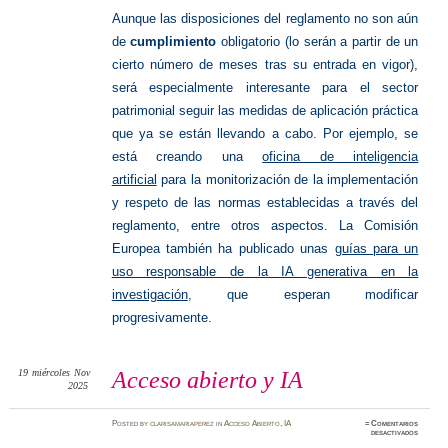
Aunque las disposiciones del reglamento no son aún
de
cumplimiento
obligatorio (lo serán a partir de un
cierto número de meses tras su entrada en vigor),
será especialmente interesante para el sector
patrimonial seguir las medidas de aplicación práctica
que ya se están llevando a cabo. Por ejemplo, se
está creando una
oficina de inteligencia
artificial
para la monitorización de la implementación
y respeto de las normas establecidas a través del
reglamento, entre otros aspectos. La Comisión
Europea también ha publicado unas
guías para un
uso responsable de la IA generativa en la
investigación
, que esperan modificar
progresivamente.
19
miércoles
Nov
Acceso abierto y IA
2025
Posted
by
clarisamariaperez
in
Acceso Abierto
,
IA
≈
Comentarios
en
desactivados
Acceso