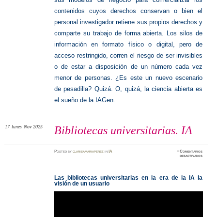
contenidos cuyos derechos conservan o bien el
personal investigador retiene sus propios derechos y
comparte su trabajo de forma abierta. Los silos de
información en formato físico o digital, pero de
acceso restringido, corren el riesgo de ser invisibles
o de estar a disposición de un número cada vez
menor de personas. ¿Es este un nuevo escenario
de pesadilla? Quizá. O, quizá, la ciencia abierta es
el sueño de la IAGen.
17
lunes
Nov 2025
Bibliotecas universitarias. IA
Posted
by
clarisamariaperez
in
IA
≈
Comentarios
en
desactivados
Bibliot
universi
IA
Las bibliotecas universitarias en la era de la IA la
visión de un usuario