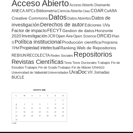
Acceso Abierto
Acceso Abierto Diamante
COAR
ANECA
APCs
Bibliometría
CoARA
Ciencia Abierta
Citas
Datos
Datos de
Creative Commons
Datos Abiertos
Derechos de autor
investigación
Ediciones UVa
Factor de impacto
FECYT
Gestion de datos
Horizonte
ORCID
2020
Investigación
JCR
Open Aire
Open Science
Plan
Política institucional
Producción científica
S
Programa
Propiedad intelectual
Ranking Web de Repositorios
7PM
Repositorios
REBIUN
RECOLECTA
Redes Sociales
Revistas Científicas
Tesis
Tesis Doctorales
Trabajos Fin de
Unesco
Estudios
Trabajos Fin de Grado
Trabajos Fin de Máster
UvaDoc
VII Jornadas
Universidad de Valladolid
Universidades
BUCLE
AGOSTO 2026
L
M
X
J
V
S
D
1
2
3
4
5
6
7
8
9
10
11
12
13
14
15
16
17
18
19
20
21
22
23
24
25
26
27
28
29
30
31
« Jul