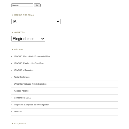
Search:
BUSCAR POR TEMA
Buscar
por
Tema
ARCHIVOS
Archivos
PÁGINAS
UVaDOC: Repositorio Documental UVa
UVaDOC: Producción Científica
UVaDOC y Sexenios
Tesis Doctorales
UVaDOC: Trabajos Fin de Estudios
Acceso Abierto
Consorcio BUCLE
Proyectos Europeos de Investigación
Noticias
ETIQUETAS