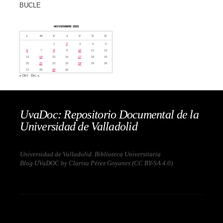
BUCLE
NOVIEMBRE 2023
L
M
X
J
V
S
D
1
2
3
4
5
6
7
8
9
10
11
12
13
14
15
16
17
18
19
20
21
22
23
24
25
26
27
28
29
30
« Oct
Dic »
UvaDoc: Repositorio Documental de la
Universidad de Valladolid
Universidad de Valladolid. Biblioteca Universitaria
Blog UVaDOC by Clarisa Pérez Goyanes (
CC BY-SA 4.0
)