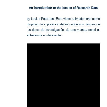
de
investig
An introduction to the basics of Research Data
by Louise Patterton.
Este video animado tiene como
propósito la explicación de los conceptos básicos de
los datos de investigación, de una manera sencilla,
entretenida e interesante.