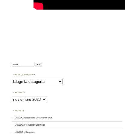
Search:
BUSCAR POR TEMA
Buscar
por
Tema
ARCHIVOS
Archivos
PÁGINAS
UVaDOC: Repositorio Documental UVa
UVaDOC: Producción Científica
UVaDOC y Sexenios