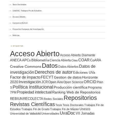
Tesis Doctorales
UVaDOC: Trabajos Fin de Estudios
Acceso Abierto
Consorcio BUCLE
Proyectos Europeos de Investigación
Noticias
ETIQUETAS
Acceso Abierto
Acceso Abierto Diamante
COAR
ANECA
APCs
Bibliometría
CoARA
Ciencia Abierta
Citas
Datos
Datos de
Creative Commons
Datos Abiertos
Derechos de autor
investigación
Ediciones UVa
Factor de impacto
FECYT
Gestion de datos
Horizonte
ORCID
2020
Investigación
JCR
Open Aire
Open Science
Plan
Política institucional
Producción científica
S
Programa
Propiedad intelectual
Ranking Web de Repositorios
7PM
Repositorios
REBIUN
RECOLECTA
Redes Sociales
Revistas Científicas
Tesis
Tesis Doctorales
Trabajos Fin de
Unesco
Estudios
Trabajos Fin de Grado
Trabajos Fin de Máster
UvaDoc
VII Jornadas
Universidad de Valladolid
Universidades