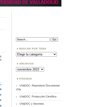
Search:
BUSCAR POR TEMA
Buscar
por
s
Tema
en
s
Deposite
ARCHIVOS
en
Archivos
UVaDOC
PÁGINAS
:
UVaDOC: Repositorio Documental
a
UVa
s
UVaDOC: Producción Científica
r
UVaDOC y Sexenios
a