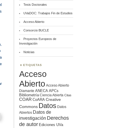
l
Tesis Doctorales
s
UVaDOC: Trabajos Fin de Estudios
Acceso Abierto
Consorcio BUCLE
Proyectos Europeos de
Investigación
a,
io
Noticias
a
de
ETIQUETAS
Acceso
Abierto
r
Acceso Abierto
ANECA
APCs
Diamante
Bibliometría
Ciencia Abierta
Citas
COAR
Creative
CoARA
Datos
Commons
Datos
Datos de
Abiertos
Derechos
investigación
de autor
Ediciones UVa