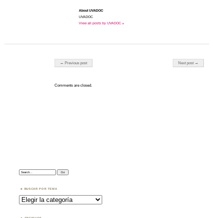
About UVADOC
UVADOC
View all posts by UVADOC »
Post navigation
← Previous post
Next post →
Comments are closed.
Search:
BUSCAR POR TEMA
Buscar
por
Tema
ARCHIVOS