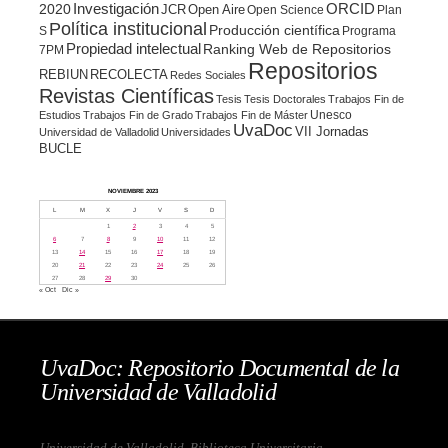
ORCID
2020
Investigación
JCR
Open Aire
Open Science
Plan
Política institucional
Producción científica
S
Programa
Propiedad intelectual
Ranking Web de Repositorios
7PM
Repositorios
REBIUN
RECOLECTA
Redes Sociales
Revistas Científicas
Tesis
Tesis Doctorales
Trabajos Fin de
Unesco
Estudios
Trabajos Fin de Grado
Trabajos Fin de Máster
UvaDoc
VII Jornadas
Universidad de Valladolid
Universidades
BUCLE
NOVIEMBRE 2023
L
M
X
J
V
S
D
1
2
3
4
5
6
7
8
9
10
11
12
13
14
15
16
17
18
19
20
21
22
23
24
25
26
27
28
29
30
« Oct
Dic »
UvaDoc: Repositorio Documental de la
Universidad de Valladolid
Universidad de Valladolid. Biblioteca Universitaria