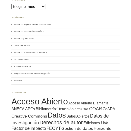
Archivos
PÁGINAS
UVaDOC: Repositorio Documental UVa
UVaDOC: Producción Científica
UVaDOC y Sexenios
Tesis Doctorales
UVaDOC: Trabajos Fin de Estudios
Acceso Abierto
Consorcio BUCLE
Proyectos Europeos de Investigación
Noticias
ETIQUETAS
Acceso Abierto
Acceso Abierto Diamante
COAR
ANECA
APCs
Bibliometría
CoARA
Ciencia Abierta
Citas
Datos
Datos de
Creative Commons
Datos Abiertos
Derechos de autor
investigación
Ediciones UVa
Factor de impacto
FECYT
Gestion de datos
Horizonte