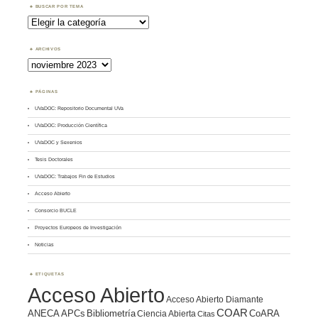
BUSCAR POR TEMA
Buscar
por
Tema
ARCHIVOS
Archivos
PÁGINAS
UVaDOC: Repositorio Documental UVa
UVaDOC: Producción Científica
UVaDOC y Sexenios
Tesis Doctorales
UVaDOC: Trabajos Fin de Estudios
Acceso Abierto
Consorcio BUCLE
Proyectos Europeos de Investigación
Noticias
ETIQUETAS
Acceso Abierto
Acceso Abierto Diamante
COAR
ANECA
APCs
Bibliometría
CoARA
Ciencia Abierta
Citas