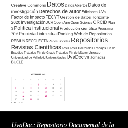
Datos
Datos de
Creative Commons
Datos Abiertos
Derechos de autor
investigación
Ediciones UVa
Factor de impacto
FECYT
Gestion de datos
Horizonte
ORCID
2020
Investigación
JCR
Open Aire
Open Science
Plan
Política institucional
Producción científica
S
Programa
Propiedad intelectual
Ranking Web de Repositorios
7PM
Repositorios
REBIUN
RECOLECTA
Redes Sociales
Revistas Científicas
Tesis
Tesis Doctorales
Trabajos Fin de
Unesco
Estudios
Trabajos Fin de Grado
Trabajos Fin de Máster
UvaDoc
VII Jornadas
Universidad de Valladolid
Universidades
BUCLE
NOVIEMBRE 2023
L
M
X
J
V
S
D
1
2
3
4
5
6
7
8
9
10
11
12
13
14
15
16
17
18
19
20
21
22
23
24
25
26
27
28
29
30
« Oct
Dic »
UvaDoc: Repositorio Documental de la