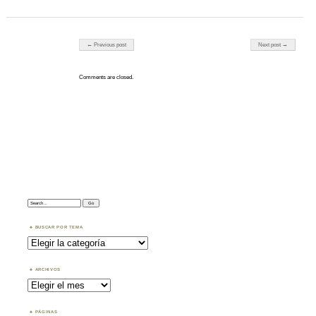
Post navigation
← Previous post
Next post →
Comments are closed.
Search:
BUSCAR POR TEMA
Buscar
por
Tema
ARCHIVOS
Archivos
PÁGINAS