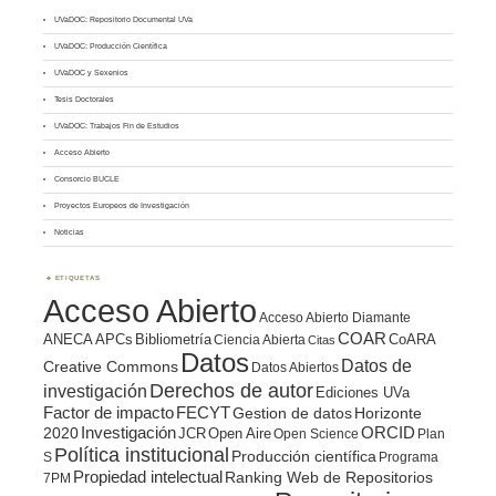
UVaDOC: Repositorio Documental UVa
UVaDOC: Producción Científica
UVaDOC y Sexenios
Tesis Doctorales
UVaDOC: Trabajos Fin de Estudios
Acceso Abierto
Consorcio BUCLE
Proyectos Europeos de Investigación
Noticias
ETIQUETAS
Acceso Abierto
Acceso Abierto Diamante
COAR
ANECA
APCs
Bibliometría
CoARA
Ciencia Abierta
Citas
Datos
Datos de
Creative Commons
Datos Abiertos
Derechos de autor
investigación
Ediciones UVa
Factor de impacto
FECYT
Gestion de datos
Horizonte
ORCID
2020
Investigación
JCR
Open Aire
Open Science
Plan
Política institucional
Producción científica
S
Programa
Propiedad intelectual
Ranking Web de Repositorios
7PM