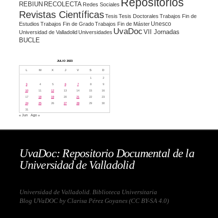
Repositorios
REBIUN
RECOLECTA
Redes Sociales
Revistas Científicas
Tesis
Tesis Doctorales
Trabajos Fin de
Unesco
Estudios
Trabajos Fin de Grado
Trabajos Fin de Máster
UvaDoc
VII Jornadas
Universidad de Valladolid
Universidades
BUCLE
JULIO 2023
L
M
X
J
V
S
D
1
2
3
4
5
6
7
8
9
10
11
12
13
14
15
16
17
18
19
20
21
22
23
24
25
26
27
28
29
30
31
« Jun
Ago »
UvaDoc: Repositorio Documental de la
Universidad de Valladolid
Universidad de Valladolid. Biblioteca Universitaria
Blog UVaDOC by Clarisa Pérez Goyanes (
CC BY-SA 4.0
)