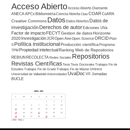
Acceso Abierto
Acceso Abierto Diamante
COAR
ANECA
APCs
Bibliometría
CoARA
Ciencia Abierta
Citas
Datos
Datos de
Creative Commons
Datos Abiertos
Derechos de autor
investigación
Ediciones UVa
Factor de impacto
FECYT
Gestion de datos
Horizonte
ORCID
2020
Investigación
JCR
Open Aire
Open Science
Plan
Política institucional
Producción científica
S
Programa
Propiedad intelectual
Ranking Web de Repositorios
7PM
Repositorios
REBIUN
RECOLECTA
Redes Sociales
Revistas Científicas
Tesis
Tesis Doctorales
Trabajos Fin de
Unesco
Estudios
Trabajos Fin de Grado
Trabajos Fin de Máster
UvaDoc
VII Jornadas
Universidad de Valladolid
Universidades
BUCLE
ABRIL 2022
L
M
X
J
V
S
D
1
2
3
4
5
6
7
8
9
10
11
12
13
14
15
16
17
18
19
20
21
22
23
24
25
26
27
28
29
30
« Mar
May »