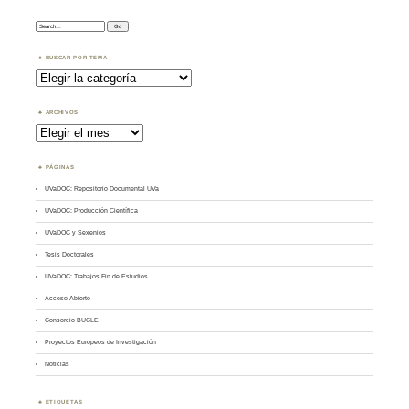
Search:
BUSCAR POR TEMA
Buscar
por
Tema
ARCHIVOS
Archivos
PÁGINAS
UVaDOC: Repositorio Documental UVa
UVaDOC: Producción Científica
UVaDOC y Sexenios
Tesis Doctorales
UVaDOC: Trabajos Fin de Estudios
Acceso Abierto
Consorcio BUCLE
Proyectos Europeos de Investigación
Noticias
ETIQUETAS