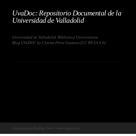
UvaDoc: Repositorio Documental de la
Universidad de Valladolid
Universidad de Valladolid. Biblioteca Universitaria
Blog UVaDOC by Clarisa Pérez Goyanes (
CC BY-SA 4.0
)
Proudly powered by WordPress
Theme: Chateau by
Ignacio Ricci
.