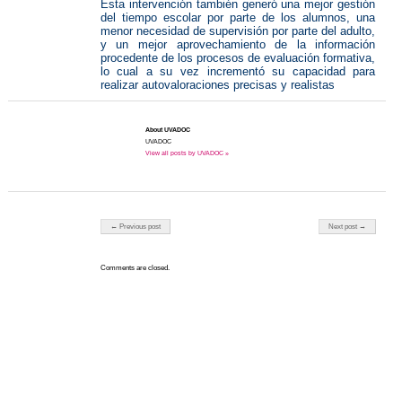
Esta intervención también generó una mejor gestión
del tiempo escolar por parte de los alumnos, una
menor necesidad de supervisión por parte del adulto,
y un mejor aprovechamiento de la información
procedente de los procesos de evaluación formativa,
lo cual a su vez incrementó su capacidad para
realizar autovaloraciones precisas y realistas
About UVADOC
UVADOC
View all posts by UVADOC »
Post navigation
← Previous post
Next post →
Comments are closed.