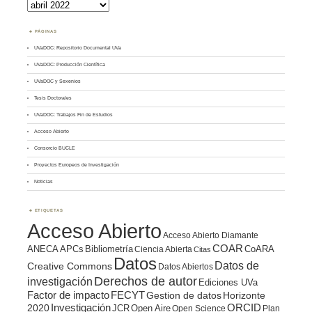
Archivos
PÁGINAS
UVaDOC: Repositorio Documental UVa
UVaDOC: Producción Científica
UVaDOC y Sexenios
Tesis Doctorales
UVaDOC: Trabajos Fin de Estudios
Acceso Abierto
Consorcio BUCLE
Proyectos Europeos de Investigación
Noticias
ETIQUETAS
Acceso Abierto
Acceso Abierto Diamante
COAR
ANECA
APCs
Bibliometría
CoARA
Ciencia Abierta
Citas
Datos
Datos de
Creative Commons
Datos Abiertos
Derechos de autor
investigación
Ediciones UVa
Factor de impacto
FECYT
Gestion de datos
Horizonte
ORCID
2020
Investigación
JCR
Open Aire
Open Science
Plan