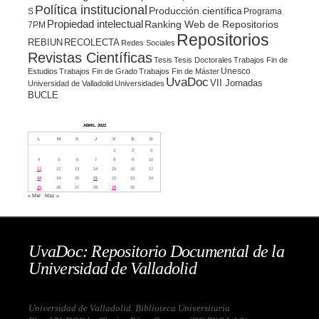
Política institucional
Producción científica
S
Programa
Propiedad intelectual
Ranking Web de Repositorios
7PM
Repositorios
REBIUN
RECOLECTA
Redes Sociales
Revistas Científicas
Tesis
Tesis Doctorales
Trabajos Fin de
Unesco
Estudios
Trabajos Fin de Grado
Trabajos Fin de Máster
UvaDoc
VII Jornadas
Universidad de Valladolid
Universidades
BUCLE
ABRIL 2022
L
M
X
J
V
S
D
1
2
3
4
5
6
7
8
9
10
11
12
13
14
15
16
17
18
19
20
21
22
23
24
25
26
27
28
29
30
« Mar
May »
UvaDoc: Repositorio Documental de la
Universidad de Valladolid
Universidad de Valladolid. Biblioteca Universitaria