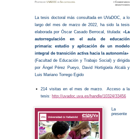
Posted
by
UVADOC
in
Sin categoría
≈
Comentarios
en
desactivados
Tesis
más
consult
marzo
La tesis doctoral más consultada en UVaDOC, a lo
2022
largo del mes de marzo de 2022, ha sido la tesis
elaborada por Óscar Casado Berrocal, titulada: «
La
autorregulación en el aula de educación
primaria: estudio y aplicación de un modelo
integral de transición activa hacia la autonomía»
(Facultad de Educación y Trabajo Social) y dirigida
por Ángel Pérez Pueyo, David Hortigüela Alcalá y
Luis Mariano Torrego Egido
214 visitas en el mes de marzo. Acceso a la
tesis:
http://uvadoc.uva.es/handle/10324/33456
La
presente