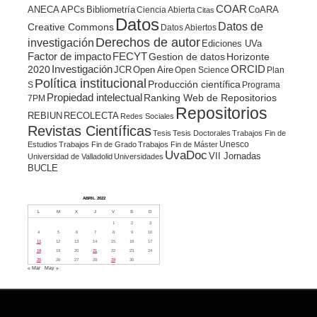
COAR
ANECA
APCs
Bibliometría
CoARA
Ciencia Abierta
Citas
Datos
Datos de
Creative Commons
Datos Abiertos
Derechos de autor
investigación
Ediciones UVa
Factor de impacto
FECYT
Gestion de datos
Horizonte
ORCID
2020
Investigación
JCR
Open Aire
Open Science
Plan
Política institucional
Producción científica
S
Programa
Propiedad intelectual
Ranking Web de Repositorios
7PM
Repositorios
REBIUN
RECOLECTA
Redes Sociales
Revistas Científicas
Tesis
Tesis Doctorales
Trabajos Fin de
Unesco
Estudios
Trabajos Fin de Grado
Trabajos Fin de Máster
UvaDoc
VII Jornadas
Universidad de Valladolid
Universidades
BUCLE
ABRIL 2022
L
M
X
J
V
S
D
1
2
3
4
5
6
7
8
9
10
11
12
13
14
15
16
17
18
19
20
21
22
23
24
25
26
27
28
29
30
« Mar
May »