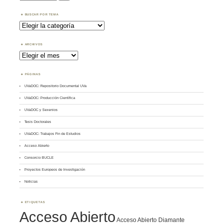
BUSCAR POR TEMA
Buscar
por
Tema
ARCHIVOS
Archivos
PÁGINAS
UVaDOC: Repositorio Documental UVa
UVaDOC: Producción Científica
UVaDOC y Sexenios
Tesis Doctorales
UVaDOC: Trabajos Fin de Estudios
Acceso Abierto
Consorcio BUCLE
Proyectos Europeos de Investigación
Noticias
ETIQUETAS
Acceso Abierto
Acceso Abierto Diamante