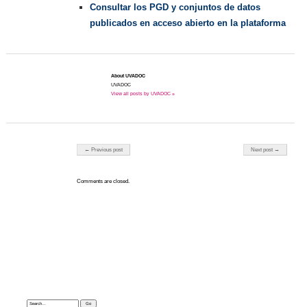
Consultar los PGD y conjuntos de datos
publicados en acceso abierto en la plataforma
About UVADOC
UVADOC
View all posts by UVADOC »
Post navigation
← Previous post
Next post →
Comments are closed.
Search: