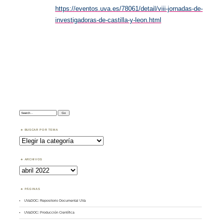
https://eventos.uva.es/78061/detail/viii-jornadas-de-
investigadoras-de-castilla-y-leon.html
Search:
BUSCAR POR TEMA
Buscar
por
Tema
ARCHIVOS
Archivos
PÁGINAS
UVaDOC: Repositorio Documental UVa
UVaDOC: Producción Científica