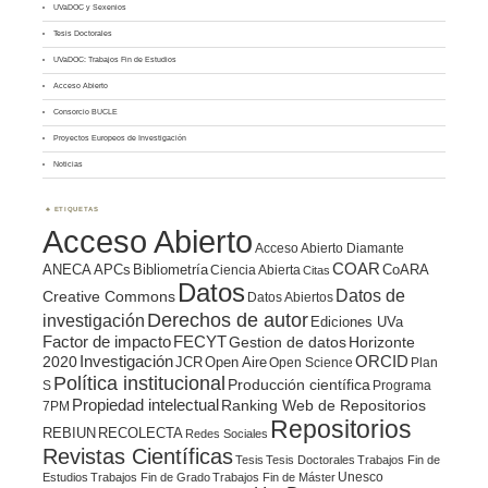
UVaDOC y Sexenios
Tesis Doctorales
UVaDOC: Trabajos Fin de Estudios
Acceso Abierto
Consorcio BUCLE
Proyectos Europeos de Investigación
Noticias
ETIQUETAS
Acceso Abierto
Acceso Abierto Diamante
COAR
ANECA
APCs
Bibliometría
CoARA
Ciencia Abierta
Citas
Datos
Datos de
Creative Commons
Datos Abiertos
Derechos de autor
investigación
Ediciones UVa
Factor de impacto
FECYT
Gestion de datos
Horizonte
ORCID
2020
Investigación
JCR
Open Aire
Open Science
Plan
Política institucional
Producción científica
S
Programa
Propiedad intelectual
Ranking Web de Repositorios
7PM
Repositorios
REBIUN
RECOLECTA
Redes Sociales
Revistas Científicas
Tesis
Tesis Doctorales
Trabajos Fin de
Unesco
Estudios
Trabajos Fin de Grado
Trabajos Fin de Máster