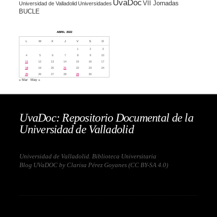
UvaDoc
VII Jornadas
Universidad de Valladolid
Universidades
BUCLE
ABRIL 2022
L
M
X
J
V
S
D
1
2
3
4
5
6
7
8
9
10
11
12
13
14
15
16
17
18
19
20
21
22
23
24
25
26
27
28
29
30
« Mar
May »
UvaDoc: Repositorio Documental de la
Universidad de Valladolid
Universidad de Valladolid. Biblioteca Universitaria
Blog UVaDOC by Clarisa Pérez Goyanes (
CC BY-SA 4.0
)