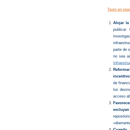
Texto en esp
Alojar la
publicar
investiga
infraestr
parte de 
no sea ad
Infraestr
Reformar
incentivo
de financi
los desin
acceso ab
Favorece
excluya
reposito
«diamante
Cuando 