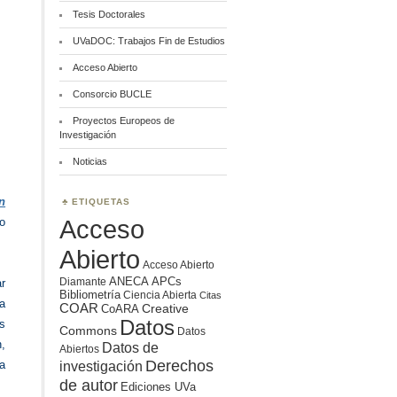
Tesis Doctorales
UVaDOC: Trabajos Fin de Estudios
Acceso Abierto
Consorcio BUCLE
Proyectos Europeos de
Investigación
Noticias
n
ETIQUETAS
Acceso
o
Abierto
Acceso Abierto
ANECA
APCs
Diamante
r
Bibliometría
Ciencia Abierta
Citas
a
COAR
Creative
CoARA
Datos
s
Commons
Datos
,
Datos de
Abiertos
Derechos
a
investigación
de autor
Ediciones UVa