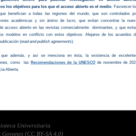
s los objetivos para los que el acceso abierto es el medio
. Favorecer l
que benefician a todas las regiones del mundo, que son controlados po
ciones académicas y sin ánimo de lucro, que evitan concentrar la nuev
a de acceso abierto en las revistas comercialmente dominantes, y que evita
los modelos en conflicto con estos objetivos. Alejarse de los acuerdos d
publicación (
read-and-publish agreements
).
que además, y así se menciona en ésta, la existencia de excelente
iones, como las
Recomendaciones de la UNESCO
de noviembre de 202
cia Abierta.
lioteca Universitaria
 Goyanes (
CC BY-SA 4.0
)