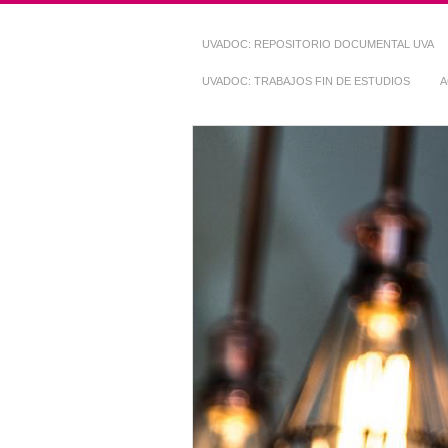
UVADOC: REPOSITORIO DOCUMENTAL UVA
UVADOC: TRABAJOS FIN DE ESTUDIOS
A
Repositorio Do
~ UVaDOC