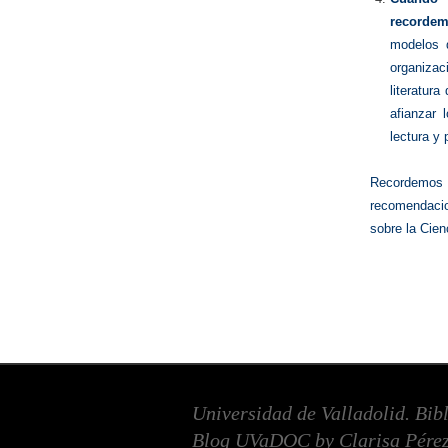
recordemo
modelos 
organiza
literatur
afianzar 
lectura y 
Recordemos 
recomendac
sobre la Cien
Universidad de Valladolid. Bib
Blog UVaDOC by Clarisa Pérez