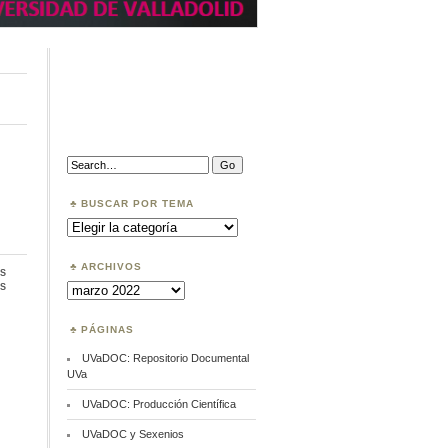
Search:
BUSCAR POR TEMA
Buscar
por
Tema
ARCHIVOS
s
en
s
Archivos
Budapest
Open
Access
PÁGINAS
Initiative.
2022
UVaDOC: Repositorio Documental
UVa
UVaDOC: Producción Científica
UVaDOC y Sexenios