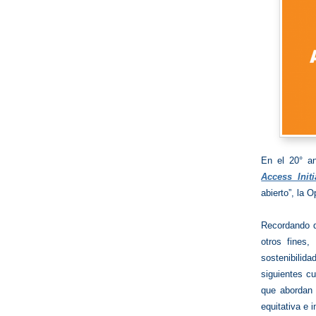
En el 20° an
Access Initi
abierto”, la 
Recordando q
otros fines,
sostenibilid
siguientes c
que abordan 
equitativa e 