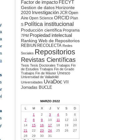
Factor de impacto
FECYT
Gestion de datos
Horizonte
2020
Investigación
JCR
Open
ORCID
Aire
Open Science
Plan
Política institucional
 y
S
Producción científica
Programa
a
Propiedad intelectual
7PM
na
Ranking Web de Repositorios
REBIUN
RECOLECTA
Redes
or
Repositorios
ún
Sociales
Revistas Científicas
la
Tesis
Tesis Doctorales
Trabajos Fin
de Estudios
Trabajos Fin de Grado
Unesco
Trabajos Fin de Máster
s
Universidad de Valladolid
UvaDoc
VII
es
Universidades
Jornadas BUCLE
ar
l
MARZO 2022
L
M
X
J
V
S
D
a
1
2
3
4
5
6
s
7
8
9
10
11
12
13
y
14
15
16
17
18
19
20
21
22
23
24
25
26
27
28
29
30
31
,