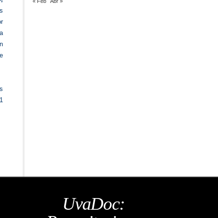
« Feb
Abr »
os
r
a
n
e
s
1
UvaDoc: