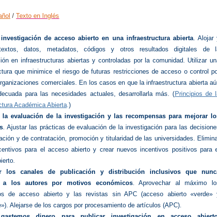
añol
/
Texto en Inglés
 investigación de acceso abierto en una infraestructura abierta
. Alojar
 textos, datos, metadatos, códigos y otros resultados digitales de l
ción en infraestructuras abiertas y controladas por la comunidad. Utilizar u
uctura que minimice el riesgo de futuras restricciones de acceso o control p
organizaciones comerciales. En los casos en que la infraestructura abierta a
ecuada para las necesidades actuales, desarrollarla más. (
Principios de 
uctura Académica Abierta
.
)
 la evaluación de la investigación y las recompensas para mejorar lo
s
. Ajustar las prácticas de evaluación de la investigación para las decision
ación y de contratación, promoción y titularidad de las universidades. Elimin
centivos para el acceso abierto y crear nuevos incentivos positivos para e
ierto.
r los canales de publicación y distribución inclusivos que nunc
n a los autores por motivos económicos
. Aprovechar al máximo lo
rios de acceso abierto y las revistas sin APC (acceso abierto «verde» 
»). Alejarse de los cargos por procesamiento de artículos (APC).
gastemos dinero para publicar investigación en acceso abierto