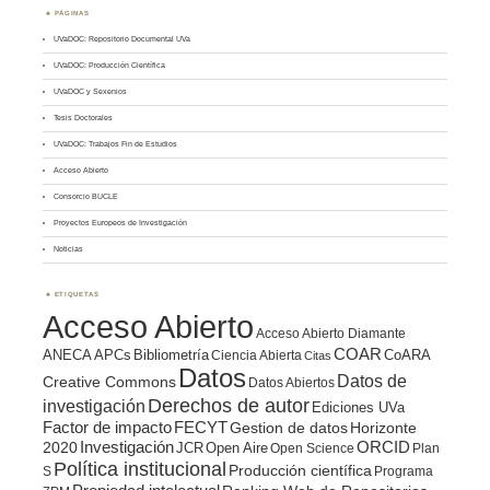
PÁGINAS
UVaDOC: Repositorio Documental UVa
UVaDOC: Producción Científica
UVaDOC y Sexenios
Tesis Doctorales
UVaDOC: Trabajos Fin de Estudios
Acceso Abierto
Consorcio BUCLE
Proyectos Europeos de Investigación
Noticias
ETIQUETAS
Acceso Abierto
Acceso Abierto Diamante
COAR
ANECA
APCs
Bibliometría
CoARA
Ciencia Abierta
Citas
Datos
Datos de
Creative Commons
Datos Abiertos
Derechos de autor
investigación
Ediciones UVa
Factor de impacto
FECYT
Gestion de datos
Horizonte
ORCID
2020
Investigación
JCR
Open Aire
Open Science
Plan
Política institucional
Producción científica
S
Programa