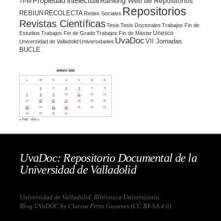
Propiedad intelectual
Ranking Web de Repositorios
7PM
Repositorios
REBIUN
RECOLECTA
Redes Sociales
Revistas Científicas
Tesis
Tesis Doctorales
Trabajos Fin de
Unesco
Estudios
Trabajos Fin de Grado
Trabajos Fin de Máster
UvaDoc
VII Jornadas
Universidad de Valladolid
Universidades
BUCLE
MARZO 2022
L
M
X
J
V
S
D
1
2
3
4
5
6
7
8
9
10
11
12
13
14
15
16
17
18
19
20
21
22
23
24
25
26
27
28
29
30
31
« Feb
Abr »
UvaDoc: Repositorio Documental de la
Universidad de Valladolid
Universidad de Valladolid. Biblioteca Universitaria
Blog UVaDOC by Clarisa Pérez Goyanes (
CC BY-SA 4.0
)