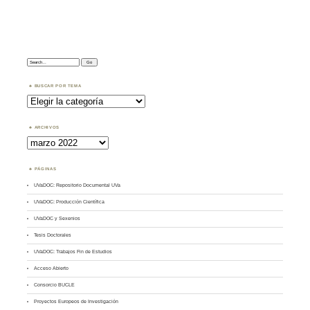
Search:
BUSCAR POR TEMA
Buscar
por
Tema
ARCHIVOS
Archivos
PÁGINAS
UVaDOC: Repositorio Documental UVa
UVaDOC: Producción Científica
UVaDOC y Sexenios
Tesis Doctorales
UVaDOC: Trabajos Fin de Estudios
Acceso Abierto
Consorcio BUCLE
Proyectos Europeos de Investigación