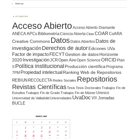
Noticias
ETIQUETAS
Acceso Abierto
Acceso Abierto Diamante
COAR
ANECA
APCs
Bibliometría
CoARA
Ciencia Abierta
Citas
Datos
Datos de
Creative Commons
Datos Abiertos
Derechos de autor
investigación
Ediciones UVa
Factor de impacto
FECYT
Gestion de datos
Horizonte
ORCID
2020
Investigación
JCR
Open Aire
Open Science
Plan
Política institucional
Producción científica
S
Programa
Propiedad intelectual
Ranking Web de Repositorios
7PM
Repositorios
REBIUN
RECOLECTA
Redes Sociales
Revistas Científicas
Tesis
Tesis Doctorales
Trabajos Fin de
Unesco
Estudios
Trabajos Fin de Grado
Trabajos Fin de Máster
UvaDoc
VII Jornadas
Universidad de Valladolid
Universidades
BUCLE
MARZO 2022
L
M
X
J
V
S
D
1
2
3
4
5
6
7
8
9
10
11
12
13
14
15
16
17
18
19
20