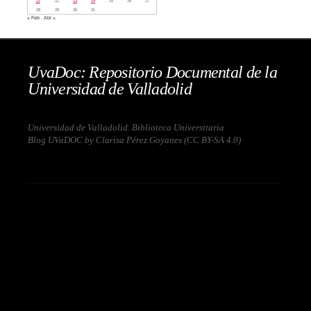
21
22
23
24
25
26
27
28
29
30
31
« Feb
Abr »
UvaDoc: Repositorio Documental de la
Universidad de Valladolid
Universidad de Valladolid. Biblioteca Universitaria
Blog UVaDOC by Clarisa Pérez Goyanes (
CC BY-SA 4.0
)