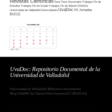
Revistas Científicas
Tesis
Tesis Doctorales
Trabajos Fin de
Unesco
Estudios
Trabajos Fin de Grado
Trabajos Fin de Máster
UvaDoc
VII Jornadas
Universidad de Valladolid
Universidades
BUCLE
NOVIEMBRE 2021
L
M
X
J
V
S
D
1
2
3
4
5
6
7
8
9
10
11
12
13
14
15
16
17
18
19
20
21
22
23
24
25
26
27
28
29
30
« Oct
Dic »
UvaDoc: Repositorio Documental de la
Universidad de Valladolid
Universidad de Valladolid. Biblioteca Universitaria
Blog UVaDOC by Clarisa Pérez Goyanes (
CC BY-SA 4.0
)