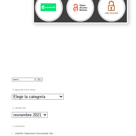
Search:
BUSCAR POR TEMA
Buscar
por
Tema
ARCHIVOS
Archivos
PÁGINAS
UVaDOC: Repositorio Documental UVa