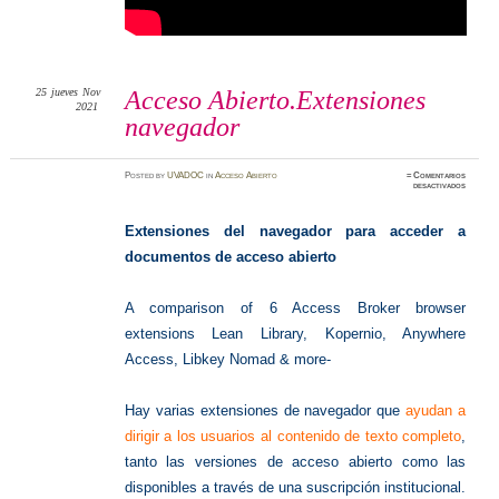
25
jueves
Nov
Acceso Abierto.Extensiones
2021
navegador
Posted
by
UVADOC
in
Acceso Abierto
≈
Comentarios
en
desactivados
Acceso
Abierto
navegad
Extensiones del navegador para acceder a
documentos de acceso abierto
A comparison of 6 Access Broker browser
extensions Lean Library, Kopernio, Anywhere
Access, Libkey Nomad & more-
Hay varias extensiones de navegador que
ayudan a
dirigir a los usuarios al contenido de texto completo
,
tanto las versiones de acceso abierto como las
disponibles a través de una suscripción institucional.