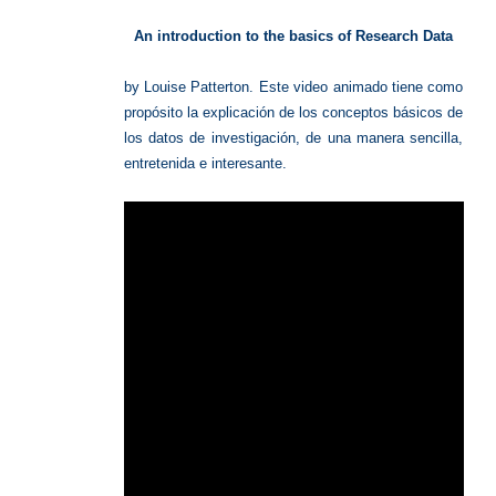
de
investig
An introduction to the basics of Research Data
by Louise Patterton.
Este video animado tiene como
propósito la explicación de los conceptos básicos de
los datos de investigación, de una manera sencilla,
entretenida e interesante.