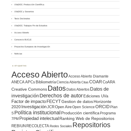
UVaDOC: Producción Científica
UVaDOC y Sexenios
Tesis Doctorales
UVaDOC: Trabajos Fin de Estudios
Acceso Abierto
Consorcio BUCLE
Proyectos Europeos de Investigación
Noticias
ETIQUETAS
Acceso Abierto
Acceso Abierto Diamante
COAR
ANECA
APCs
Bibliometría
CoARA
Ciencia Abierta
Citas
Datos
Datos de
Creative Commons
Datos Abiertos
Derechos de autor
investigación
Ediciones UVa
Factor de impacto
FECYT
Gestion de datos
Horizonte
ORCID
2020
Investigación
JCR
Open Aire
Open Science
Plan
Política institucional
Producción científica
S
Programa
Propiedad intelectual
Ranking Web de Repositorios
7PM
Repositorios
REBIUN
RECOLECTA
Redes Sociales