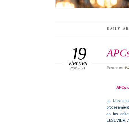
DAILY A
19
APCs
viernes
Nov 2021
Posted
by
UV
APCs d
La Universid
procesamient
en las edit
ELSEVIER, 