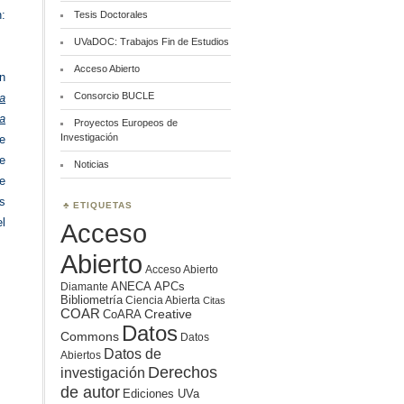
:
Tesis Doctorales
UVaDOC: Trabajos Fin de Estudios
Acceso Abierto
n
Consorcio BUCLE
ra
a
Proyectos Europeos de
Investigación
e
de
Noticias
e
as
ETIQUETAS
l
Acceso
Abierto
Acceso Abierto
ANECA
APCs
Diamante
Bibliometría
Ciencia Abierta
Citas
COAR
Creative
CoARA
Datos
Commons
Datos
Datos de
Abiertos
Derechos
investigación
de autor
Ediciones UVa