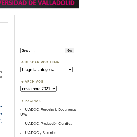
Search:
BUSCAR POR TEMA
Buscar
por
s
Tema
en
s
APCs
ARCHIVOS
disponibles
Archivos
2021
PÁGINAS
e
UVaDOC: Repositorio Documental
o
UVa
,
UVaDOC: Producción Científica
UVaDOC y Sexenios