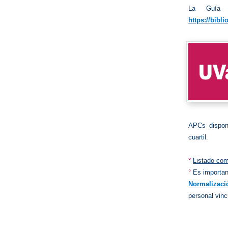
La Guía s
https://bibl
APCs dispon
cuartil.
°
Listado com
°
Es important
Normalizació
personal vinc