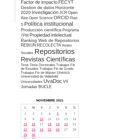
Factor de impacto
FECYT
Gestion de datos
Horizonte
2020
Investigación
JCR
Open
ORCID
Aire
Open Science
Plan
Política institucional
S
Producción científica
Programa
Propiedad intelectual
7PM
Ranking Web de Repositorios
REBIUN
RECOLECTA
Redes
Repositorios
Sociales
Revistas Científicas
Tesis
Tesis Doctorales
Trabajos Fin
de Estudios
Trabajos Fin de Grado
Unesco
Trabajos Fin de Máster
Universidad de Valladolid
UvaDoc
VII
Universidades
Jornadas BUCLE
NOVIEMBRE 2021
L
M
X
J
V
S
D
1
2
3
4
5
6
7
8
9
10
11
12
13
14
15
16
17
18
19
20
21
22
23
24
25
26
27
28
29
30