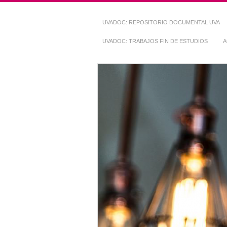
UVADOC: REPOSITORIO DOCUMENTAL UVA
UVADOC: TRABAJOS FIN DE ESTUDIOS
A
Repositorio Do
~ UVaDOC