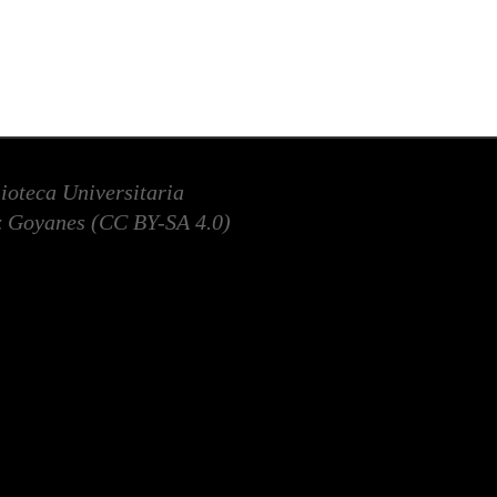
lioteca Universitaria
 Goyanes (
CC BY-SA 4.0
)