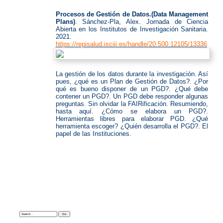
de
Gestión
Procesos de Gestión de Datos.(Data Management
de
Datos
Plans)
. Sánchez-Pla, Alex. Jornada de Ciencia
Abierta en los Institutos de Investigación Sanitaria.
2021.
https://repisalud.isciii.es/handle/20.500.12105/13336
La gestión de los datos durante la investigación. Así
pues, ¿qué es un Plan de Gestión de Datos?. ¿Por
qué es bueno disponer de un PGD?. ¿Qué debe
contener un PGD?. Un PGD debe responder algunas
preguntas. Sin olvidar la FAIRificación. Resumiendo,
hasta aquí. ¿Cómo se elabora un PGD?.
Herramientas libres para elaborar PGD. ¿Qué
herramienta escoger? ¿Quién desarrolla el PGD?. El
papel de las Instituciones.
Search: