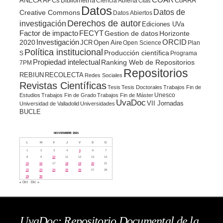
COAR
ANECA
APCs
Bibliometría
CoARA
Ciencia Abierta
Citas
Datos
Datos de
Creative Commons
Datos Abiertos
Derechos de autor
investigación
Ediciones UVa
Factor de impacto
FECYT
Gestion de datos
Horizonte
ORCID
2020
Investigación
JCR
Open Aire
Open Science
Plan
Política institucional
Producción científica
S
Programa
Propiedad intelectual
Ranking Web de Repositorios
7PM
Repositorios
REBIUN
RECOLECTA
Redes Sociales
Revistas Científicas
Tesis
Tesis Doctorales
Trabajos Fin de
Unesco
Estudios
Trabajos Fin de Grado
Trabajos Fin de Máster
UvaDoc
VII Jornadas
Universidad de Valladolid
Universidades
BUCLE
NOVIEMBRE 2021
L
M
X
J
V
S
D
1
2
3
4
5
6
7
8
9
10
11
12
13
14
15
16
17
18
19
20
21
22
23
24
25
26
27
28
29
30
« Oct
Dic »
UvaDoc: Repositorio Documental de la