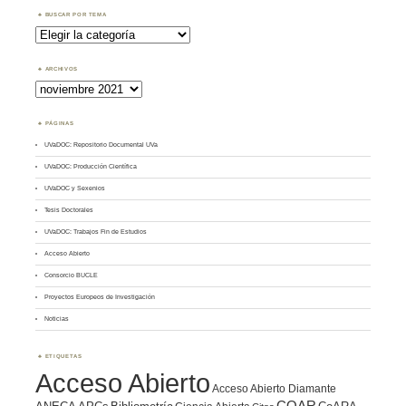
BUSCAR POR TEMA
Buscar
por
Tema
ARCHIVOS
Archivos
PÁGINAS
UVaDOC: Repositorio Documental UVa
UVaDOC: Producción Científica
UVaDOC y Sexenios
Tesis Doctorales
UVaDOC: Trabajos Fin de Estudios
Acceso Abierto
Consorcio BUCLE
Proyectos Europeos de Investigación
Noticias
ETIQUETAS
Acceso Abierto
Acceso Abierto Diamante