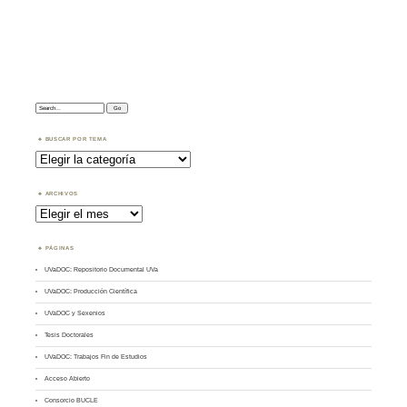
Search:
BUSCAR POR TEMA
Buscar
por
Tema
ARCHIVOS
Archivos
PÁGINAS
UVaDOC: Repositorio Documental UVa
UVaDOC: Producción Científica
UVaDOC y Sexenios
Tesis Doctorales
UVaDOC: Trabajos Fin de Estudios
Acceso Abierto
Consorcio BUCLE