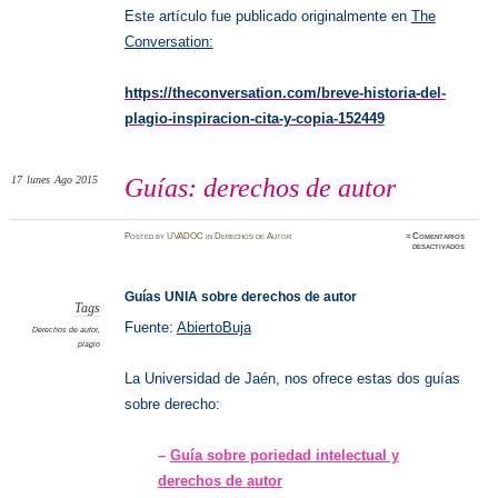
Este artículo fue publicado originalmente en
The
Conversation:
https://theconversation.com/breve-historia-del-
plagio-inspiracion-cita-y-copia-152449
17
lunes
Ago 2015
Guías: derechos de autor
Posted
by
UVADOC
in
Derechos de Autor
≈
Comentarios
en
desactivados
Guías:
derecho
de
autor
Guías UNIA sobre derechos de autor
Tags
Fuente:
AbiertoBuja
Derechos de autor
,
plagio
La Universidad de Jaén, nos ofrece estas dos guías
sobre derecho:
–
Guía sobre poriedad intelectual y
derechos de autor