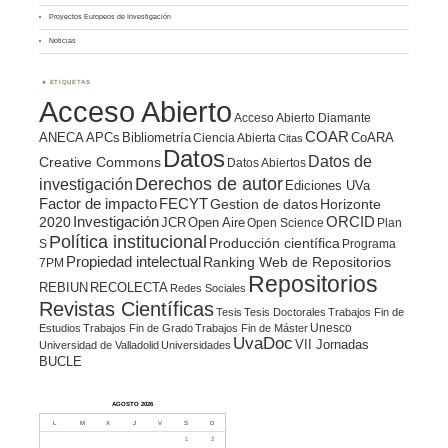
Proyectos Europeos de Investigación
Noticias
ETIQUETAS
Acceso Abierto
Acceso Abierto Diamante
COAR
ANECA
APCs
Bibliometría
CoARA
Ciencia Abierta
Citas
Datos
Datos de
Creative Commons
Datos Abiertos
Derechos de autor
investigación
Ediciones UVa
Factor de impacto
FECYT
Gestion de datos
Horizonte
ORCID
2020
Investigación
JCR
Open Aire
Open Science
Plan
Política institucional
Producción científica
S
Programa
Propiedad intelectual
Ranking Web de Repositorios
7PM
Repositorios
REBIUN
RECOLECTA
Redes Sociales
Revistas Científicas
Tesis
Tesis Doctorales
Trabajos Fin de
Unesco
Estudios
Trabajos Fin de Grado
Trabajos Fin de Máster
UvaDoc
VII Jornadas
Universidad de Valladolid
Universidades
BUCLE
AGOSTO 2026
L
M
X
J
V
S
D
1
2