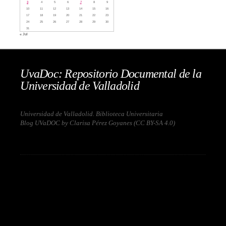
3
4
5
6
7
8
9
10
11
12
13
14
15
16
17
18
19
20
21
22
23
24
25
26
27
28
29
30
31
« Jul
UvaDoc: Repositorio Documental de la
Universidad de Valladolid
Universidad de Valladolid. Biblioteca Universitaria
Blog UVaDOC by Clarisa Pérez Goyanes (
CC BY-SA 4.0
)