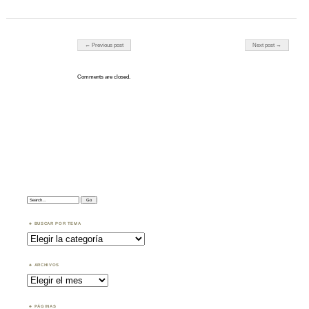
Post navigation
← Previous post
Next post →
Comments are closed.
Search:
BUSCAR POR TEMA
Buscar
por
Tema
ARCHIVOS
Archivos
PÁGINAS