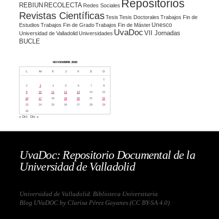
Repositorios
REBIUN
RECOLECTA
Redes Sociales
Revistas Científicas
Tesis
Tesis Doctorales
Trabajos Fin de
Unesco
Estudios
Trabajos Fin de Grado
Trabajos Fin de Máster
UvaDoc
VII Jornadas
Universidad de Valladolid
Universidades
BUCLE
NOVIEMBRE 2020
L
M
X
J
V
S
D
1
2
3
4
5
6
7
8
9
10
11
12
13
14
15
16
17
18
19
20
21
22
23
24
25
26
27
28
29
30
« Oct
Dic »
UvaDoc: Repositorio Documental de la
Universidad de Valladolid
Universidad de Valladolid. Biblioteca Universitaria
Blog UVaDOC by Clarisa Pérez Goyanes (
CC BY-SA 4.0
)