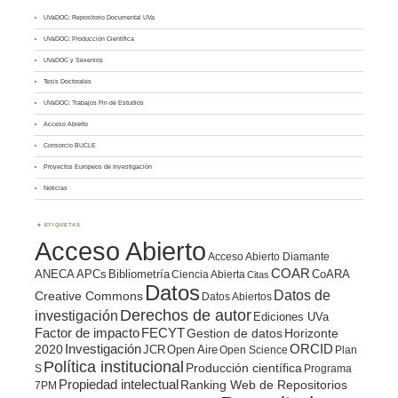
UVaDOC: Repositorio Documental UVa
UVaDOC: Producción Científica
UVaDOC y Sexenios
Tesis Doctorales
UVaDOC: Trabajos Fin de Estudios
Acceso Abierto
Consorcio BUCLE
Proyectos Europeos de Investigación
Noticias
ETIQUETAS
Acceso Abierto
Acceso Abierto Diamante
COAR
ANECA
APCs
Bibliometría
CoARA
Ciencia Abierta
Citas
Datos
Datos de
Creative Commons
Datos Abiertos
Derechos de autor
investigación
Ediciones UVa
Factor de impacto
FECYT
Gestion de datos
Horizonte
ORCID
2020
Investigación
JCR
Open Aire
Open Science
Plan
Política institucional
Producción científica
S
Programa
Propiedad intelectual
Ranking Web de Repositorios
7PM