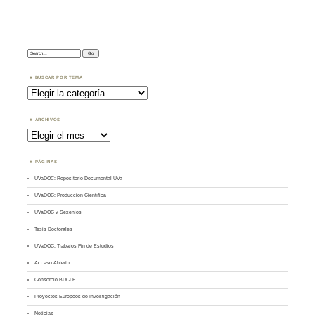
Search:
BUSCAR POR TEMA
Buscar
por
Tema
ARCHIVOS
Archivos
PÁGINAS
UVaDOC: Repositorio Documental UVa
UVaDOC: Producción Científica
UVaDOC y Sexenios
Tesis Doctorales
UVaDOC: Trabajos Fin de Estudios
Acceso Abierto
Consorcio BUCLE
Proyectos Europeos de Investigación
Noticias