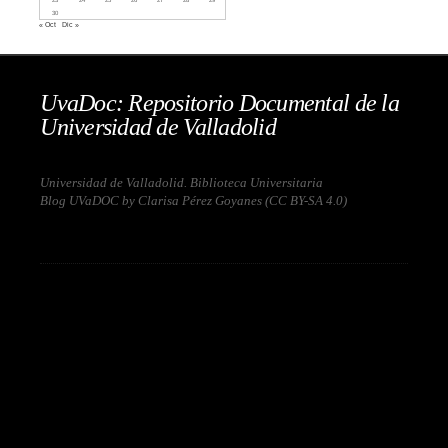
30
« Oct
Dic »
UvaDoc: Repositorio Documental de la
Universidad de Valladolid
Universidad de Valladolid. Biblioteca Universitaria
Blog UVaDOC by Clarisa Pérez Goyanes (
CC BY-SA 4.0
)