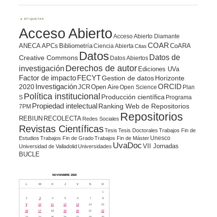
ETIQUETAS
Acceso Abierto
Acceso Abierto Diamante
COAR
ANECA
APCs
Bibliometría
CoARA
Ciencia Abierta
Citas
Datos
Datos de
Creative Commons
Datos Abiertos
Derechos de autor
investigación
Ediciones UVa
Factor de impacto
FECYT
Gestion de datos
Horizonte
ORCID
2020
Investigación
JCR
Open Aire
Open Science
Plan
Política institucional
Producción científica
S
Programa
Propiedad intelectual
Ranking Web de Repositorios
7PM
Repositorios
REBIUN
RECOLECTA
Redes Sociales
Revistas Científicas
Tesis
Tesis Doctorales
Trabajos Fin de
Unesco
Estudios
Trabajos Fin de Grado
Trabajos Fin de Máster
UvaDoc
VII Jornadas
Universidad de Valladolid
Universidades
BUCLE
NOVIEMBRE 2020
L
M
X
J
V
S
D
1
2
3
4
5
6
7
8
9
10
11
12
13
14
15
16
17
18
19
20
21
22
23
24
25
26
27
28
29