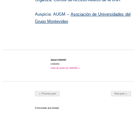
Auspicia: AUGM –
Asociación de Universidades del
Grupo Montevideo
About UVADOC
UVADOC
View all posts by UVADOC »
Post navigation
← Previous post
Next post →
Comments are closed.