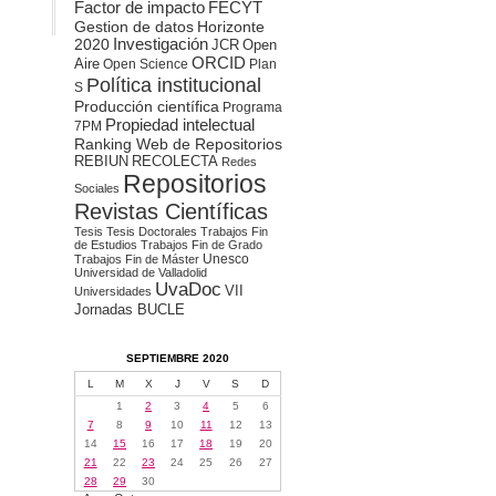
Factor de impacto
FECYT
Gestion de datos
Horizonte
2020
Investigación
JCR
Open
ORCID
Aire
Open Science
Plan
Política institucional
S
Producción científica
Programa
Propiedad intelectual
7PM
Ranking Web de Repositorios
REBIUN
RECOLECTA
Redes
Repositorios
Sociales
Revistas Científicas
Tesis
Tesis Doctorales
Trabajos Fin
de Estudios
Trabajos Fin de Grado
Unesco
Trabajos Fin de Máster
Universidad de Valladolid
UvaDoc
VII
Universidades
Jornadas BUCLE
SEPTIEMBRE 2020
L
M
X
J
V
S
D
1
2
3
4
5
6
7
8
9
10
11
12
13
14
15
16
17
18
19
20
21
22
23
24
25
26
27
28
29
30