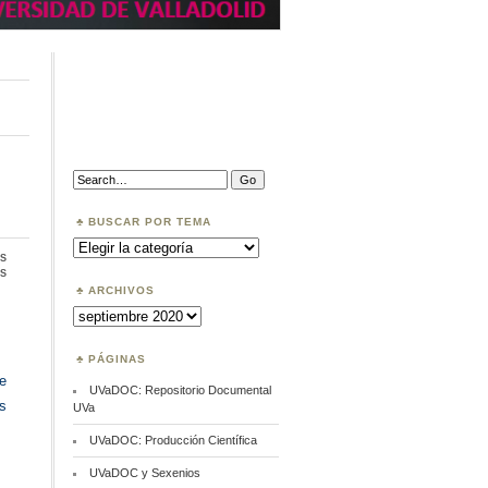
Search:
BUSCAR POR TEMA
Buscar
por
s
Tema
en
s
Webinar
ARCHIVOS
OpenAire
Archivos
(4)
PÁGINAS
e
UVaDOC: Repositorio Documental
s
UVa
UVaDOC: Producción Científica
UVaDOC y Sexenios