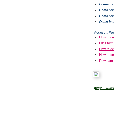
Formatos 
Cómo lidia
Cómo lidi
Datos bru
Acceso a We
How to cr
Data form
How to dea
How to dea
Raw data,
(
https://www.