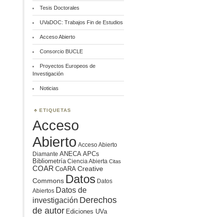
Tesis Doctorales
UVaDOC: Trabajos Fin de Estudios
Acceso Abierto
Consorcio BUCLE
Proyectos Europeos de
Investigación
Noticias
ETIQUETAS
Acceso
Abierto
Acceso Abierto
ANECA
APCs
Diamante
Bibliometría
Ciencia Abierta
Citas
COAR
Creative
CoARA
Datos
Commons
Datos
Datos de
Abiertos
Derechos
investigación
de autor
Ediciones UVa