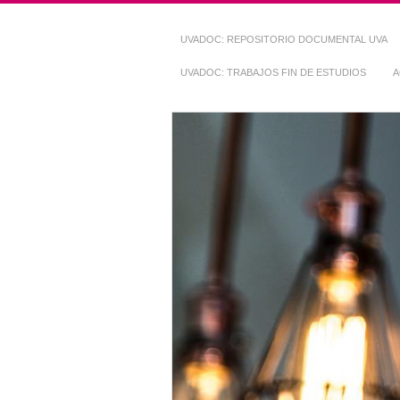
UVADOC: REPOSITORIO DOCUMENTAL UVA
UVADOC: TRABAJOS FIN DE ESTUDIOS
A
Repositorio Do
~ UVaDOC