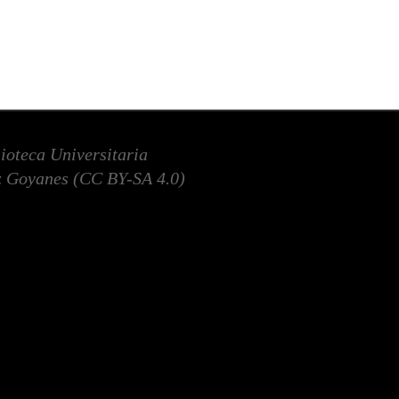
lioteca Universitaria
 Goyanes (
CC BY-SA 4.0
)