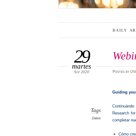
DAILY A
29
Webi
martes
Sep 2020
Posted
by
UV
Guiding you
Continuándo
Tags
Research for
Datos
completar nue
Cómo crea