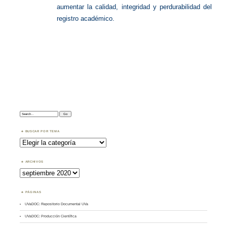
aumentar la calidad, integridad y perdurabilidad del
registro académico.
Search:
BUSCAR POR TEMA
Buscar
por
Tema
ARCHIVOS
Archivos
PÁGINAS
UVaDOC: Repositorio Documental UVa
UVaDOC: Producción Científica