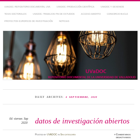
UVADOC: REPOSITORIO DOCUMENTAL UVA
UVADOC: PRODUCCIÓN CIENTÍFICA
UVADOC Y SEXENIOS
TESIS DOCTORALES
UVADOC: TRABAJOS FIN DE ESTUDIOS
ACCESO ABIERTO
CONSORCIO BUCLE
PROYECTOS EUROPEOS DE INVESTIGACIÓN
NOTICIAS
Repositorio Documental de la UVa
~ UVaDOC
DAILY ARCHIVES:
4 SEPTIEMBRE, 2020
04
viernes
Sep
datos de investigación abiertos
2020
Posted
by
UVADOC
in
Sin categoría
≈
Comentarios
en
desactivados
datos