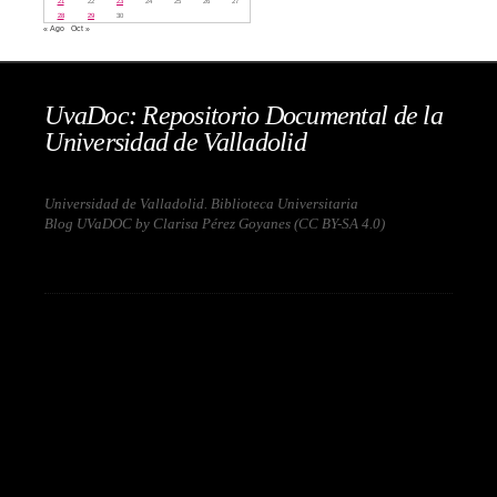
21
22
23
24
25
26
27
28
29
30
« Ago
Oct »
UvaDoc: Repositorio Documental de la
Universidad de Valladolid
Universidad de Valladolid. Biblioteca Universitaria
Blog UVaDOC by Clarisa Pérez Goyanes (
CC BY-SA 4.0
)