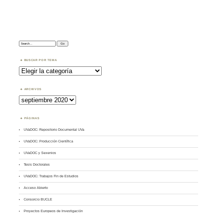
Search:
BUSCAR POR TEMA
Buscar
por
Tema
ARCHIVOS
Archivos
PÁGINAS
UVaDOC: Repositorio Documental UVa
UVaDOC: Producción Científica
UVaDOC y Sexenios
Tesis Doctorales
UVaDOC: Trabajos Fin de Estudios
Acceso Abierto
Consorcio BUCLE
Proyectos Europeos de Investigación