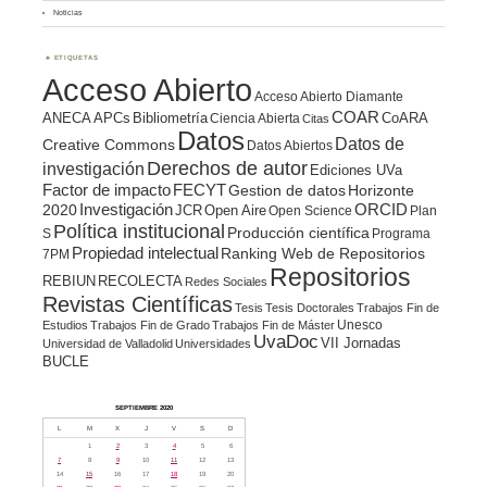
Noticias
ETIQUETAS
Acceso Abierto
Acceso Abierto Diamante
COAR
ANECA
APCs
Bibliometría
CoARA
Ciencia Abierta
Citas
Datos
Datos de
Creative Commons
Datos Abiertos
Derechos de autor
investigación
Ediciones UVa
Factor de impacto
FECYT
Gestion de datos
Horizonte
ORCID
2020
Investigación
JCR
Open Aire
Open Science
Plan
Política institucional
Producción científica
S
Programa
Propiedad intelectual
Ranking Web de Repositorios
7PM
Repositorios
REBIUN
RECOLECTA
Redes Sociales
Revistas Científicas
Tesis
Tesis Doctorales
Trabajos Fin de
Unesco
Estudios
Trabajos Fin de Grado
Trabajos Fin de Máster
UvaDoc
VII Jornadas
Universidad de Valladolid
Universidades
BUCLE
SEPTIEMBRE 2020
L
M
X
J
V
S
D
1
2
3
4
5
6
7
8
9
10
11
12
13
14
15
16
17
18
19
20