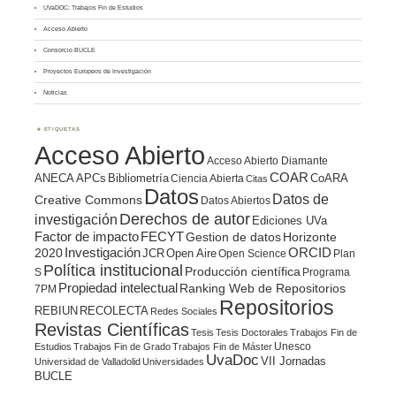
UVaDOC: Trabajos Fin de Estudios
Acceso Abierto
Consorcio BUCLE
Proyectos Europeos de Investigación
Noticias
ETIQUETAS
Acceso Abierto
Acceso Abierto Diamante
COAR
ANECA
APCs
Bibliometría
CoARA
Ciencia Abierta
Citas
Datos
Datos de
Creative Commons
Datos Abiertos
Derechos de autor
investigación
Ediciones UVa
Factor de impacto
FECYT
Gestion de datos
Horizonte
ORCID
2020
Investigación
JCR
Open Aire
Open Science
Plan
Política institucional
Producción científica
S
Programa
Propiedad intelectual
Ranking Web de Repositorios
7PM
Repositorios
REBIUN
RECOLECTA
Redes Sociales
Revistas Científicas
Tesis
Tesis Doctorales
Trabajos Fin de
Unesco
Estudios
Trabajos Fin de Grado
Trabajos Fin de Máster
UvaDoc
VII Jornadas
Universidad de Valladolid
Universidades
BUCLE