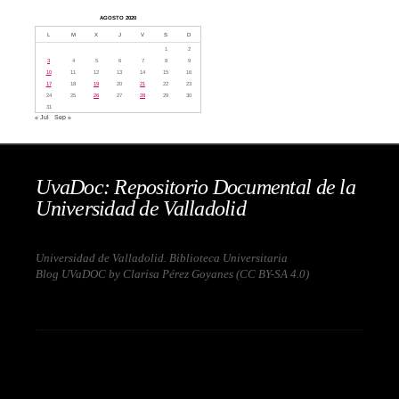
AGOSTO 2020
L
M
X
J
V
S
D
1
2
3
4
5
6
7
8
9
10
11
12
13
14
15
16
17
18
19
20
21
22
23
24
25
26
27
28
29
30
31
« Jul
Sep »
UvaDoc: Repositorio Documental de la
Universidad de Valladolid
Universidad de Valladolid. Biblioteca Universitaria
Blog UVaDOC by Clarisa Pérez Goyanes (
CC BY-SA 4.0
)