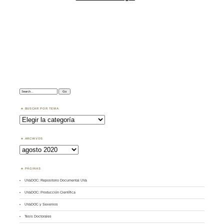
Search:
BUSCAR POR TEMA
Buscar
por
Tema
ARCHIVOS
Archivos
PÁGINAS
UVaDOC: Repositorio Documental UVa
UVaDOC: Producción Científica
UVaDOC y Sexenios
Tesis Doctorales