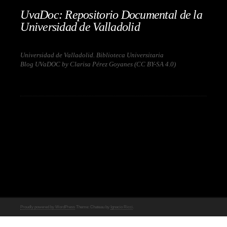
UvaDoc: Repositorio Documental de la
Universidad de Valladolid
Universidad de Valladolid. Biblioteca Universitaria
Blog UVaDOC by Clarisa Pérez Goyanes (
CC BY-SA 4.0
)
Proudly powered by WordPress
Theme: Chateau by
Ignacio Ricci
.