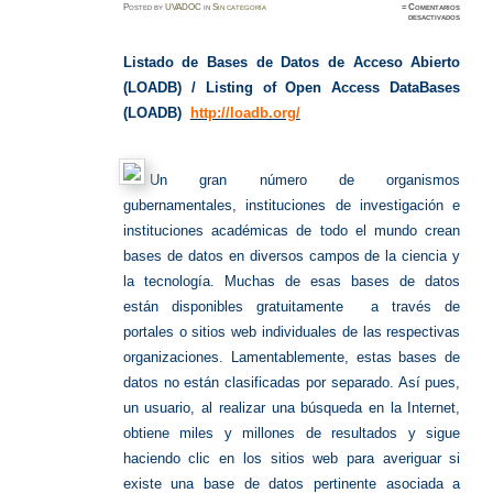
Posted
by
UVADOC
in
Sin categoría
≈
Comentarios
en
desactivados
Listado
de
Bases
de
Listado de Bases de Datos de Acceso Abierto
Datos
de
(LOADB) /
Listing of Open Access DataBases
Acceso
Abiert
(LOADB)
http://loadb.org/
Un gran número de organismos
gubernamentales, instituciones de investigación e
instituciones académicas de todo el mundo crean
bases de datos en diversos campos de la ciencia y
la tecnología. Muchas de esas bases de datos
están disponibles gratuitamente a través de
portales o sitios web individuales de las respectivas
organizaciones. Lamentablemente, estas bases de
datos no están clasificadas por separado. Así pues,
un usuario, al realizar una búsqueda en la Internet,
obtiene miles y millones de resultados y sigue
haciendo clic en los sitios web para averiguar si
existe una base de datos pertinente asociada a