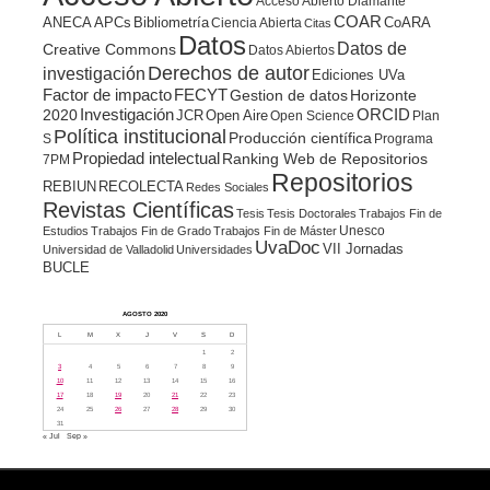
Acceso Abierto Diamante
COAR
ANECA
APCs
Bibliometría
CoARA
Ciencia Abierta
Citas
Datos
Datos de
Creative Commons
Datos Abiertos
Derechos de autor
investigación
Ediciones UVa
Factor de impacto
FECYT
Gestion de datos
Horizonte
ORCID
2020
Investigación
JCR
Open Aire
Open Science
Plan
Política institucional
Producción científica
S
Programa
Propiedad intelectual
Ranking Web de Repositorios
7PM
Repositorios
REBIUN
RECOLECTA
Redes Sociales
Revistas Científicas
Tesis
Tesis Doctorales
Trabajos Fin de
Unesco
Estudios
Trabajos Fin de Grado
Trabajos Fin de Máster
UvaDoc
VII Jornadas
Universidad de Valladolid
Universidades
BUCLE
AGOSTO 2020
L
M
X
J
V
S
D
1
2
3
4
5
6
7
8
9
10
11
12
13
14
15
16
17
18
19
20
21
22
23
24
25
26
27
28
29
30
31
« Jul
Sep »