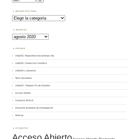
Search:
BUSCAR POR TEMA
Buscar
por
Tema
ARCHIVOS
Archivos
PÁGINAS
UVaDOC: Repositorio Documental UVa
UVaDOC: Producción Científica
UVaDOC y Sexenios
Tesis Doctorales
UVaDOC: Trabajos Fin de Estudios
Acceso Abierto
Consorcio BUCLE
Proyectos Europeos de Investigación
Noticias
ETIQUETAS
Acceso Abierto