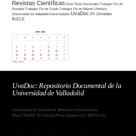
Revistas Científicas
Tesis
Tesis Doctorales
Trabajos Fin de
Unesco
Estudios
Trabajos Fin de Grado
Trabajos Fin de Máster
UvaDoc
VII Jornadas
Universidad de Valladolid
Universidades
BUCLE
MAYO 2020
L
M
X
J
V
S
D
1
2
3
4
5
6
7
8
9
10
11
12
13
14
15
16
17
18
19
20
21
22
23
24
25
26
27
28
29
30
31
« Abr
Jun »
UvaDoc: Repositorio Documental de la
Universidad de Valladolid
Universidad de Valladolid. Biblioteca Universitaria
Blog UVaDOC by Clarisa Pérez Goyanes (
CC BY-SA 4.0
)