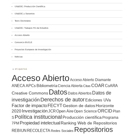
UVaDOC: Producción Científica
UVaDOC y Sexenios
Tesis Doctorales
UVaDOC: Trabajos Fin de Estudios
Acceso Abierto
Consorcio BUCLE
Proyectos Europeos de Investigación
Noticias
ETIQUETAS
Acceso Abierto
Acceso Abierto Diamante
COAR
ANECA
APCs
Bibliometría
CoARA
Ciencia Abierta
Citas
Datos
Datos de
Creative Commons
Datos Abiertos
Derechos de autor
investigación
Ediciones UVa
Factor de impacto
FECYT
Gestion de datos
Horizonte
ORCID
2020
Investigación
JCR
Open Aire
Open Science
Plan
Política institucional
Producción científica
S
Programa
Propiedad intelectual
Ranking Web de Repositorios
7PM
Repositorios
REBIUN
RECOLECTA
Redes Sociales