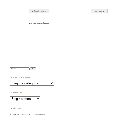
Post navigation
← Previous post
Next post →
Comments are closed.
Search:
BUSCAR POR TEMA
Buscar
por
Tema
ARCHIVOS
Archivos
PÁGINAS
UVaDOC: Repositorio Documental UVa