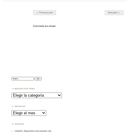
Post navigation
← Previous post
Next post →
Comments are closed.
Search:
BUSCAR POR TEMA
Buscar
por
Tema
ARCHIVOS
Archivos
PÁGINAS
UVaDOC: Repositorio Documental UVa