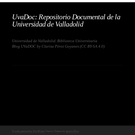
UvaDoc: Repositorio Documental de la
Universidad de Valladolid
Universidad de Valladolid. Biblioteca Universitaria
Blog UVaDOC by Clarisa Pérez Goyanes (
CC BY-SA 4.0
)
Proudly powered by WordPress
Theme: Chateau by
Ignacio Ricci
.