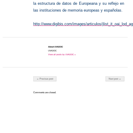
la estructura de datos de Europeana y su reflejo en
las instituciones de memoria europeas y españolas.
http://www.digibis.com/images/articulos/jlist_it_oai_lod
About UVADOC
UVADOC
View all posts by UVADOC »
Post navigation
← Previous post
Next post →
Comments are closed.