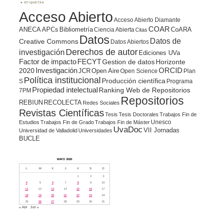
ETIQUETAS
Acceso Abierto
Acceso Abierto Diamante
COAR
ANECA
APCs
Bibliometría
CoARA
Ciencia Abierta
Citas
Datos
Datos de
Creative Commons
Datos Abiertos
Derechos de autor
investigación
Ediciones UVa
Factor de impacto
FECYT
Gestion de datos
Horizonte
ORCID
2020
Investigación
JCR
Open Aire
Open Science
Plan
Política institucional
Producción científica
S
Programa
Propiedad intelectual
Ranking Web de Repositorios
7PM
Repositorios
REBIUN
RECOLECTA
Redes Sociales
Revistas Científicas
Tesis
Tesis Doctorales
Trabajos Fin de
Unesco
Estudios
Trabajos Fin de Grado
Trabajos Fin de Máster
UvaDoc
VII Jornadas
Universidad de Valladolid
Universidades
BUCLE
MAYO 2020
L
M
X
J
V
S
D
1
2
3
4
5
6
7
8
9
10
11
12
13
14
15
16
17
18
19
20
21
22
23
24
25
26
27
28
29
30
31
« Abr
Jun »