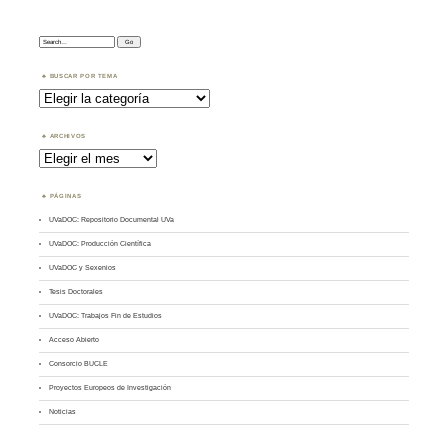
Search:
BUSCAR POR TEMA
Buscar
por
Tema
ARCHIVOS
Archivos
PÁGINAS
UVaDOC: Repositorio Documental UVa
UVaDOC: Producción Científica
UVaDOC y Sexenios
Tesis Doctorales
UVaDOC: Trabajos Fin de Estudios
Acceso Abierto
Consorcio BUCLE
Proyectos Europeos de Investigación
Noticias