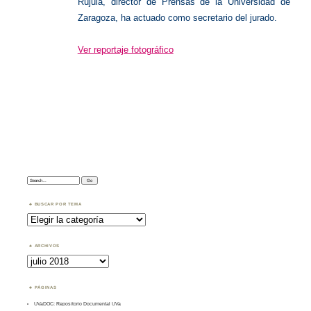
Rújula, director de Prensas de la Universidad de
Zaragoza, ha actuado como secretario del jurado.
Ver reportaje fotográfico
Search:
BUSCAR POR TEMA
Buscar
por
Tema
ARCHIVOS
Archivos
PÁGINAS
UVaDOC: Repositorio Documental UVa