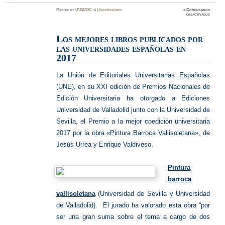
Posted
by
UVADOC
in
Universidades
≈
Comentarios
en
desactivados
UVa:
premio
de
Edición
Los mejores libros publicados por
Universi
las universidades españolas en
2017
La Unión de Editoriales Universitarias Españolas
(UNE), en su XXI edición de Premios Nacionales de
Edición Universitaria
ha otorgado a Ediciones
Universidad de Valladolid junto con la Universidad de
Sevilla, el Premio a la mejor coedición universitaria
2017 por la obra «Pintura Barroca Vallisoletana», de
Jesús Urrea y Enrique Valdiveso
.
Pintura
barroca
vallisoletana
(Universidad de Sevilla y Universidad
de Valladolid). El jurado ha valorado esta obra “por
ser una gran suma sobre el tema a cargo de dos