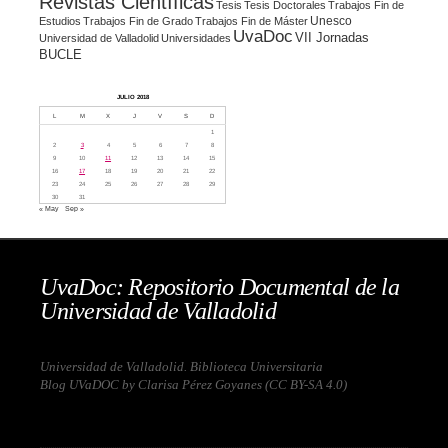
Revistas Científicas
Tesis
Tesis Doctorales
Trabajos Fin de
Unesco
Estudios
Trabajos Fin de Grado
Trabajos Fin de Máster
UvaDoc
VII Jornadas
Universidad de Valladolid
Universidades
BUCLE
JULIO 2018
L
M
X
J
V
S
D
1
2
3
4
5
6
7
8
9
10
11
12
13
14
15
16
17
18
19
20
21
22
23
24
25
26
27
28
29
30
31
« May
Sep »
UvaDoc: Repositorio Documental de la
Universidad de Valladolid
Universidad de Valladolid. Biblioteca Universitaria
Blog UVaDOC by Clarisa Pérez Goyanes (
CC BY-SA 4.0
)