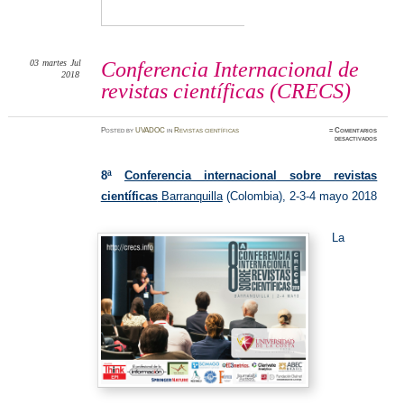
03
martes
Jul
Conferencia Internacional de
2018
revistas científicas (CRECS)
Posted
by
UVADOC
in
Revistas científicas
≈
Comentarios
en
desactivados
Confere
Internac
de
revistas
8ª
Conferencia internacional sobre revistas
científi
(CRECS
científicas
Barranquilla
(Colombia), 2-3-4 mayo 2018
La