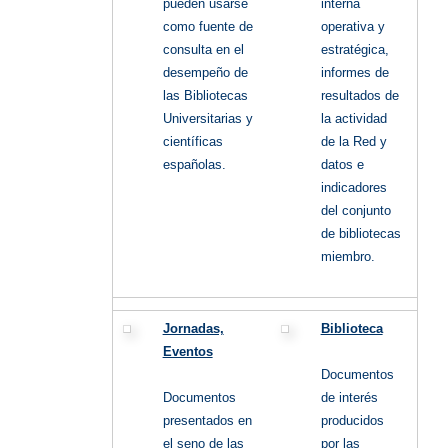
pueden usarse
interna
como fuente de
operativa y
consulta en el
estratégica,
desempeño de
informes de
las Bibliotecas
resultados de
Universitarias y
la actividad
científicas
de la Red y
españolas.
datos e
indicadores
del conjunto
de bibliotecas
miembro.
Jornadas,
Biblioteca
Eventos
Documentos
Documentos
de interés
presentados en
producidos
el seno de las
por las