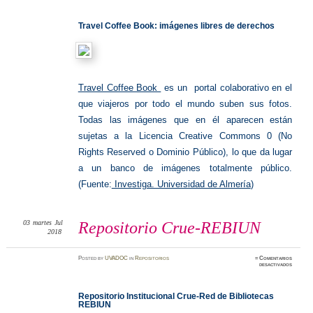
Coffee
Book
Travel Coffee Book: imágenes libres de derechos
Travel Coffee Book
es un portal colaborativo en el
que viajeros por todo el mundo suben sus fotos.
Todas las imágenes que en él aparecen están
sujetas a la Licencia Creative Commons 0 (No
Rights Reserved o Dominio Público), lo que da lugar
a un banco de imágenes totalmente público.
(Fuente:
Investiga. Universidad de Almería
)
03
martes
Jul
Repositorio Crue-REBIUN
2018
Posted
by
UVADOC
in
Repositorios
≈
Comentarios
en
desactivados
Reposit
Crue-
REBIU
Repositorio Institucional Crue-Red de Bibliotecas
REBIUN