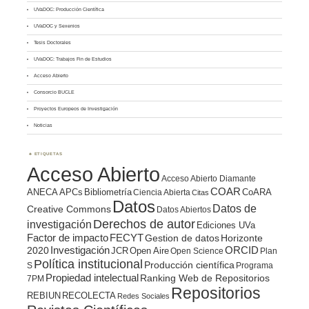
UVaDOC: Producción Científica
UVaDOC y Sexenios
Tesis Doctorales
UVaDOC: Trabajos Fin de Estudios
Acceso Abierto
Consorcio BUCLE
Proyectos Europeos de Investigación
Noticias
ETIQUETAS
Acceso Abierto
Acceso Abierto Diamante
COAR
ANECA
APCs
Bibliometría
CoARA
Ciencia Abierta
Citas
Datos
Datos de
Creative Commons
Datos Abiertos
Derechos de autor
investigación
Ediciones UVa
Factor de impacto
FECYT
Gestion de datos
Horizonte
ORCID
2020
Investigación
JCR
Open Aire
Open Science
Plan
Política institucional
Producción científica
S
Programa
Propiedad intelectual
Ranking Web de Repositorios
7PM
Repositorios
REBIUN
RECOLECTA
Redes Sociales