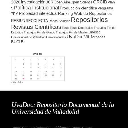
ORCID
2020
Investigación
JCR
Open Aire
Open Science
Plan
Política institucional
Producción científica
S
Programa
Propiedad intelectual
Ranking Web de Repositorios
7PM
Repositorios
REBIUN
RECOLECTA
Redes Sociales
Revistas Científicas
Tesis
Tesis Doctorales
Trabajos Fin de
Unesco
Estudios
Trabajos Fin de Grado
Trabajos Fin de Máster
UvaDoc
VII Jornadas
Universidad de Valladolid
Universidades
BUCLE
MAYO 2018
L
M
X
J
V
S
D
1
2
3
4
5
6
7
8
9
10
11
12
13
14
15
16
17
18
19
20
21
22
23
24
25
26
27
28
29
30
31
« Mar
Jul »
UvaDoc: Repositorio Documental de la
Universidad de Valladolid
Universidad de Valladolid. Biblioteca Universitaria