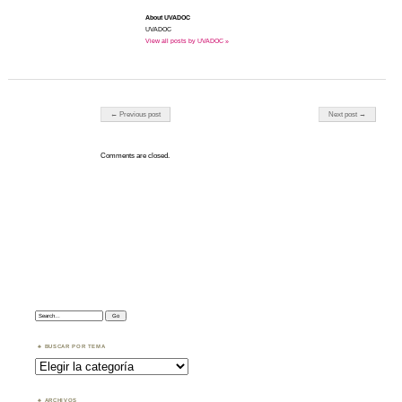
About UVADOC
UVADOC
View all posts by UVADOC »
Post navigation
← Previous post
Next post →
Comments are closed.
Search:
BUSCAR POR TEMA
Buscar
por
Tema
ARCHIVOS