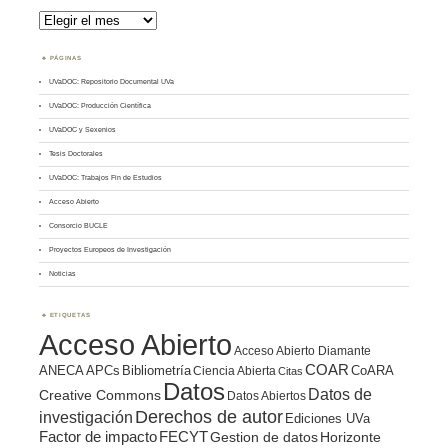
Archivos
PÁGINAS
UVaDOC: Repositorio Documental UVa
UVaDOC: Producción Científica
UVaDOC y Sexenios
Tesis Doctorales
UVaDOC: Trabajos Fin de Estudios
Acceso Abierto
Consorcio BUCLE
Proyectos Europeos de Investigación
Noticias
ETIQUETAS
Acceso Abierto
Acceso Abierto Diamante
COAR
ANECA
APCs
Bibliometría
CoARA
Ciencia Abierta
Citas
Datos
Datos de
Creative Commons
Datos Abiertos
Derechos de autor
investigación
Ediciones UVa
Factor de impacto
FECYT
Gestion de datos
Horizonte