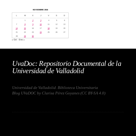
NOVIEMBRE 2016
L
M
X
J
V
S
D
1
2
3
4
5
6
7
8
9
10
11
12
13
14
15
16
17
18
19
20
21
22
23
24
25
26
27
28
29
30
« Oct
Ene »
UvaDoc: Repositorio Documental de la
Universidad de Valladolid
Universidad de Valladolid. Biblioteca Universitaria
Blog UVaDOC by Clarisa Pérez Goyanes (
CC BY-SA 4.0
)