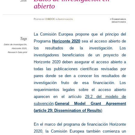
2016
abierto
Posted
by
UVADOC
in
Investigación
≈
Comentarios
en
desactivados
Datos
de
investig
en
La Comisión Europea propone que el principo del
abierto
Tags
Programa
Horizonte 2020
sea el acceso abierto de
Datos de investigación
,
los resultados de la investigación. Los
Horizonte 2020
,
Research Data pilot
investigadores beneficiarios de un proyecto de
Horizonte 2020 deben asegurar el acceso abierto a
todas las publicaciones científicas revisadas por
pares donde se den a conocer los resultados de
investigación fruto de esa financiación. Los
requerimientos legales sobre el acceso abierto
aparecen en el artículo
29.2 del modelo de
subvención
.
General Model Grant Agreement
(article 29: Dissemination of Results
)
En el marco del programa de financiación Horizonte
2020, la Comisión Europea también comienza un