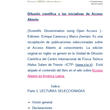
Posted
by
UVADOC
in
Acceso Abierto
≈
Comentarios
en
desactivados
Difusió
científic
y
Acceso
Difusión científica y las iniciativas de Acceso
Abierto
Abierto
(Scientific Dissemination using Open Access ).-
Editores: Enrique Canessa y Marco Zennaro. Es una
recopilación de publicaciones seleccionadas sobre
el Acceso Abierto al conocimiento. La edición
original en inglés se generó en la Unidad de Difusión
Científica del Centro Internacional de Física Teórica
Abdus Salam de Trieste –ICTP- (
www.ictp.it
).
Está
alojado el contenido del libro en el wiki sobre
Acceso
Abierto en América Latina
Índice
Parte 1: LECTURAS SELECCIONADAS
Visión general
Declaraciones