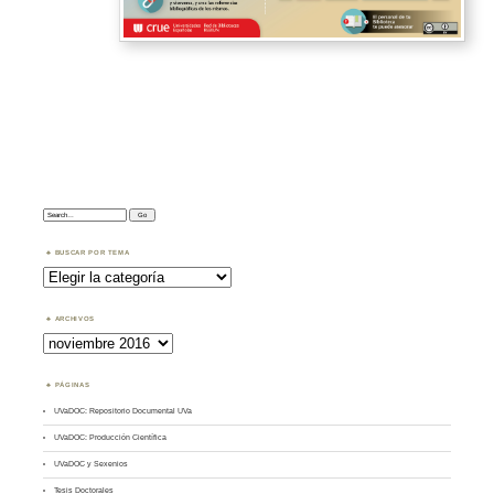
Search:
BUSCAR POR TEMA
Buscar
por
Tema
ARCHIVOS
Archivos
PÁGINAS
UVaDOC: Repositorio Documental UVa
UVaDOC: Producción Científica
UVaDOC y Sexenios
Tesis Doctorales