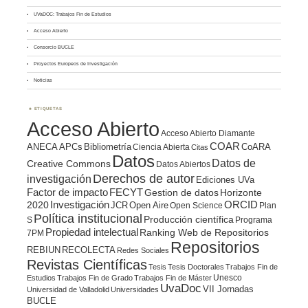
UVaDOC: Trabajos Fin de Estudios
Acceso Abierto
Consorcio BUCLE
Proyectos Europeos de Investigación
Noticias
ETIQUETAS
Acceso Abierto
Acceso Abierto Diamante
COAR
ANECA
APCs
Bibliometría
CoARA
Ciencia Abierta
Citas
Datos
Datos de
Creative Commons
Datos Abiertos
Derechos de autor
investigación
Ediciones UVa
Factor de impacto
FECYT
Gestion de datos
Horizonte
ORCID
2020
Investigación
JCR
Open Aire
Open Science
Plan
Política institucional
Producción científica
S
Programa
Propiedad intelectual
Ranking Web de Repositorios
7PM
Repositorios
REBIUN
RECOLECTA
Redes Sociales
Revistas Científicas
Tesis
Tesis Doctorales
Trabajos Fin de
Unesco
Estudios
Trabajos Fin de Grado
Trabajos Fin de Máster
UvaDoc
VII Jornadas
Universidad de Valladolid
Universidades
BUCLE