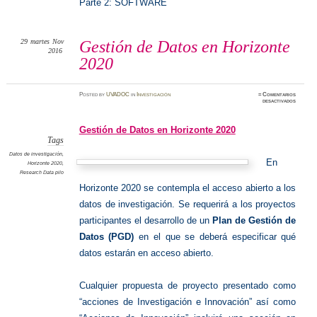
Parte 2: SOFTWARE
29
martes
Nov
Gestión de Datos en Horizonte
2016
2020
Posted
by
UVADOC
in
Investigación
≈
Comentarios
en
desactivados
Gestión
de
Datos
en
Gestión de Datos en Horizonte 2020
Horizon
2020
Tags
Datos de investigación
,
En
Horizonte 2020
,
Research Data pilo
Horizonte 2020 se contempla el acceso abierto a los
datos de investigación. Se requerirá a los proyectos
participantes el desarrollo de un
Plan de Gestión de
Datos (PGD)
en el que se deberá especificar qué
datos estarán en acceso abierto.
Cualquier propuesta de proyecto presentado como
“acciones de Investigación e Innovación” así como