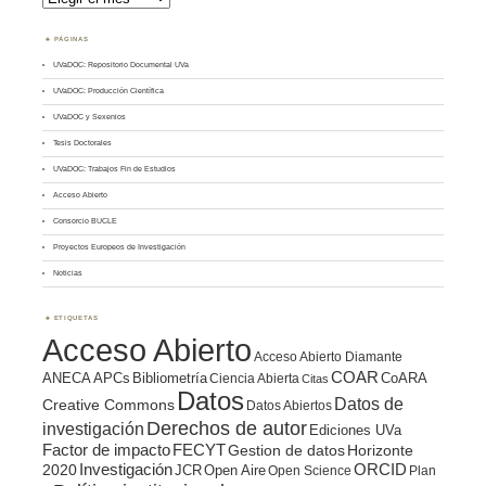
PÁGINAS
UVaDOC: Repositorio Documental UVa
UVaDOC: Producción Científica
UVaDOC y Sexenios
Tesis Doctorales
UVaDOC: Trabajos Fin de Estudios
Acceso Abierto
Consorcio BUCLE
Proyectos Europeos de Investigación
Noticias
ETIQUETAS
Acceso Abierto
Acceso Abierto Diamante
COAR
ANECA
APCs
Bibliometría
CoARA
Ciencia Abierta
Citas
Datos
Datos de
Creative Commons
Datos Abiertos
Derechos de autor
investigación
Ediciones UVa
Factor de impacto
FECYT
Gestion de datos
Horizonte
ORCID
2020
Investigación
JCR
Open Aire
Open Science
Plan