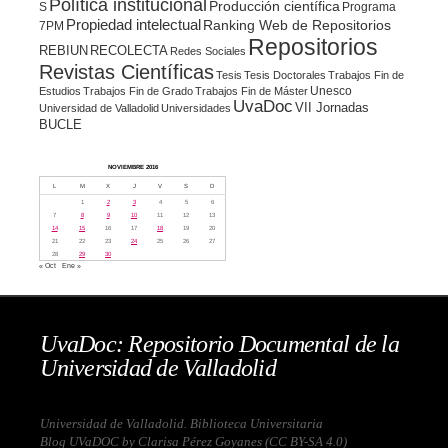
Política institucional
Producción científica
S
Programa
Propiedad intelectual
Ranking Web de Repositorios
7PM
Repositorios
REBIUN
RECOLECTA
Redes Sociales
Revistas Científicas
Tesis
Tesis Doctorales
Trabajos Fin de
Unesco
Estudios
Trabajos Fin de Grado
Trabajos Fin de Máster
UvaDoc
VII Jornadas
Universidad de Valladolid
Universidades
BUCLE
NOVIEMBRE 2016
L
M
X
J
V
S
D
1
2
3
4
5
6
7
8
9
10
11
12
13
14
15
16
17
18
19
20
21
22
23
24
25
26
27
28
29
30
« Oct
Ene »
UvaDoc: Repositorio Documental de la
Universidad de Valladolid
Universidad de Valladolid. Biblioteca Universitaria
Blog UVaDOC by Clarisa Pérez Goyanes (
CC BY-SA 4.0
)