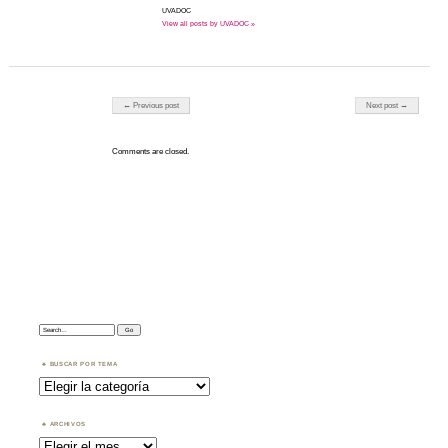
UVADOC
View all posts by UVADOC »
Post navigation
← Previous post
Next post →
Comments are closed.
Search:
BUSCAR POR TEMA
Buscar
por
Tema
ARCHIVOS
Archivos