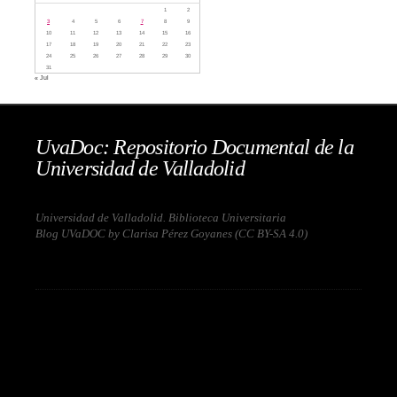
1
2
3
4
5
6
7
8
9
10
11
12
13
14
15
16
17
18
19
20
21
22
23
24
25
26
27
28
29
30
31
« Jul
UvaDoc: Repositorio Documental de la
Universidad de Valladolid
Universidad de Valladolid. Biblioteca Universitaria
Blog UVaDOC by Clarisa Pérez Goyanes (
CC BY-SA 4.0
)