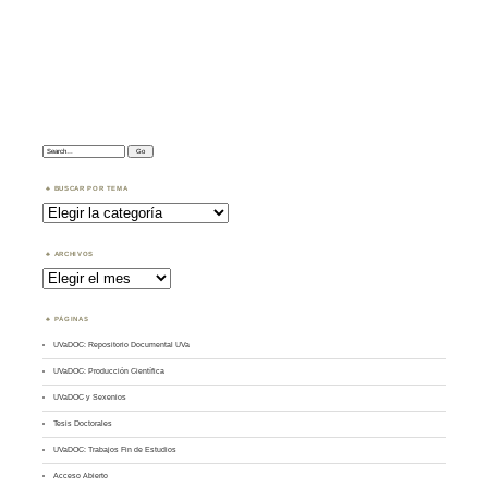
Search:
BUSCAR POR TEMA
Buscar
por
Tema
ARCHIVOS
Archivos
PÁGINAS
UVaDOC: Repositorio Documental UVa
UVaDOC: Producción Científica
UVaDOC y Sexenios
Tesis Doctorales
UVaDOC: Trabajos Fin de Estudios
Acceso Abierto