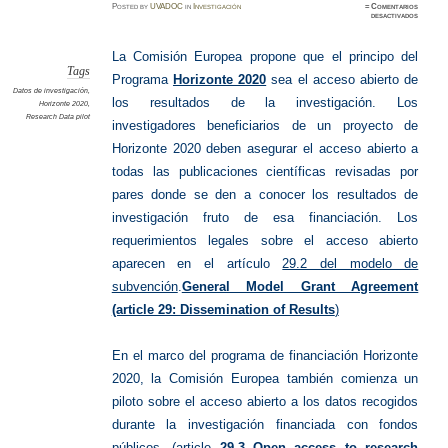
Posted
by
UVADOC
in
Investigación
≈
Comentarios
en
desactivados
Datos
de
investig
en
La Comisión Europea propone que el principo del
abierto
Tags
Programa
Horizonte 2020
sea el acceso abierto de
Datos de investigación
,
los resultados de la investigación. Los
Horizonte 2020
,
Research Data pilot
investigadores beneficiarios de un proyecto de
Horizonte 2020 deben asegurar el acceso abierto a
todas las publicaciones científicas revisadas por
pares donde se den a conocer los resultados de
investigación fruto de esa financiación. Los
requerimientos legales sobre el acceso abierto
aparecen en el artículo
29.2 del modelo de
subvención
.
General Model Grant Agreement
(article 29: Dissemination of Results
)
En el marco del programa de financiación Horizonte
2020, la Comisión Europea también comienza un
piloto sobre el acceso abierto a los datos recogidos
durante la investigación financiada con fondos
públicos. (article
29.3 Open access to research