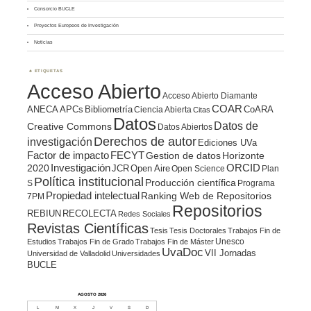
Consorcio BUCLE
Proyectos Europeos de Investigación
Noticias
ETIQUETAS
Acceso Abierto
Acceso Abierto Diamante
COAR
ANECA
APCs
Bibliometría
CoARA
Ciencia Abierta
Citas
Datos
Datos de
Creative Commons
Datos Abiertos
Derechos de autor
investigación
Ediciones UVa
Factor de impacto
FECYT
Gestion de datos
Horizonte
ORCID
2020
Investigación
JCR
Open Aire
Open Science
Plan
Política institucional
Producción científica
S
Programa
Propiedad intelectual
Ranking Web de Repositorios
7PM
Repositorios
REBIUN
RECOLECTA
Redes Sociales
Revistas Científicas
Tesis
Tesis Doctorales
Trabajos Fin de
Unesco
Estudios
Trabajos Fin de Grado
Trabajos Fin de Máster
UvaDoc
VII Jornadas
Universidad de Valladolid
Universidades
BUCLE
AGOSTO 2026
L
M
X
J
V
S
D