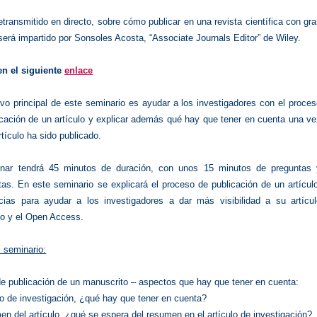
etransmitido en directo, sobre cómo publicar en una revista científica con gr
erá impartido por Sonsoles Acosta, “Associate Journals Editor” de Wiley.
en el siguiente
enlace
ivo principal de este seminario es ayudar a los investigadores con el proce
icación de un artículo y explicar además qué hay que tener en cuenta una v
rtículo ha sido publicado.
nar tendrá 45 minutos de duración, con unos 15 minutos de preguntas 
tas. En este seminario se explicará el proceso de publicación de un artícul
cias para ayudar a los investigadores a dar más visibilidad a su artícul
do y el Open Access.
 seminario:
e publicación de un manuscrito – aspectos que hay que tener en cuenta:
lo de investigación, ¿qué hay que tener en cuenta?
n del artículo, ¿qué se espera del resumen en el artículo de investigación?