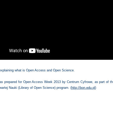
explaining what is Open Access and Open Science.
s prepared for Open Access Week 2013 by Centrum Cyfrowe, as part of th
wartej Nauki (Library of Open Science) program. (
http://bon.edu.pl
)