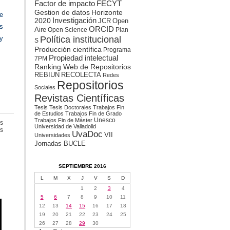
Factor de impacto
FECYT
Gestion de datos
Horizonte
e
2020
Investigación
JCR
Open
s
ORCID
Aire
Open Science
Plan
Política institucional
 y
S
Producción científica
Programa
Propiedad intelectual
7PM
Ranking Web de Repositorios
REBIUN
RECOLECTA
Redes
Repositorios
Sociales
Revistas Científicas
Tesis
Tesis Doctorales
Trabajos Fin
de Estudios
Trabajos Fin de Grado
Unesco
Trabajos Fin de Máster
s
Universidad de Valladolid
en
s
UvaDoc
VII
Universidades
Open
Jornadas BUCLE
Access
–
Open
Science
SEPTIEMBRE 2016
L
M
X
J
V
S
D
1
2
3
4
5
6
7
8
9
10
11
12
13
14
15
16
17
18
19
20
21
22
23
24
25
26
27
28
29
30