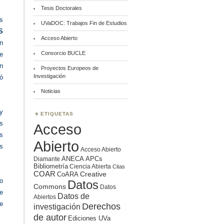
Tesis Doctorales
és
UVaDOC: Trabajos Fin de Estudios
S
Acceso Abierto
n
Consorcio BUCLE
de
en
Proyectos Europeos de
Investigación
yó
Noticias
y
ETIQUETAS
s
Acceso
s
Abierto
s
Acceso Abierto
ANECA
APCs
Diamante
Bibliometría
Ciencia Abierta
Citas
COAR
Creative
CoARA
do
Datos
Commons
Datos
e
Datos de
Abiertos
ue
Derechos
investigación
de autor
Ediciones UVa