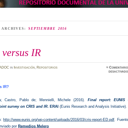
 ARCHIVES:
SEPTIEMBRE 2016
 versus IR
ADOC
in
Investigación
,
Repositorios
≈
Comentario
desactivado
s IR?
ia; Castro, Pablo de; Mennielli, Michele (2016).
Final report: EUNIS 
int survey on CRIS and IR
. ERAI
(Eunis Research and Analysis Initiative).
n:
http://www.eunis.org/wp-content/uploads/2016/03/cris-report-ED.pdf
.
Fuente
nviado por
Remedios Melero