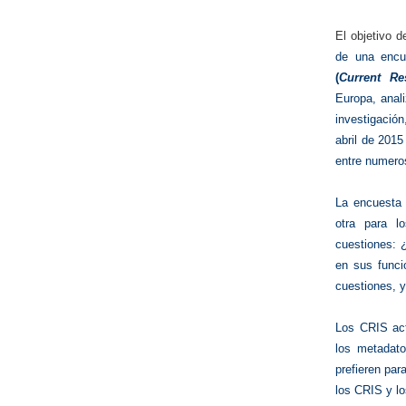
El objetivo d
de una enc
(
Current Re
Europa, anali
investigación
abril de 201
entre numeros
La encuesta 
otra para l
cuestiones: 
en sus funci
cuestiones, 
Los CRIS act
los metadato
prefieren par
los CRIS y lo