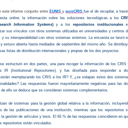
e este informe conjunto entre
EUNIS
y
euroCRIS
fue el de recopilar, a trav
uesta
online
, la información sobre las soluciones tecnológicas a los
CRI
search Information Systems
)
y a los
repositorios institucionales
e
zar sus vínculos con otros sistemas utilizados en universidades y centros 
, y su interoperabilidad con otros sistemas externos. La encuesta se lanzó 
5 y estuvo abierta hasta mediados de septiembre del mismo año. Se distribu
as listas de distribución internacionales y propias de los dos proyectos.
se estructuró en dos partes, una para recoger la información de los CRIS 
os IR (
Institutional Repositories
), y fue diseñada para responder a do
¿están reemplazando los CRIS a los IR? Y, ¿se solapan estos dos sistema
onalidades? Las respuestas fueron mayoritariamente negativas para las do
y de ello se deduce que se consideran sistemas complementarios.
úan de sistemas para la gestión global relativa a la información, incluyen
s de las publicaciones de una institución, mientras que los repositorios s
a la gestión de artículos y tesis. El 65 % de las respuestas coincidieron en q
s repositorios están vinculados.