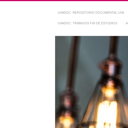
UVADOC: REPOSITORIO DOCUMENTAL UVA
UVADOC: TRABAJOS FIN DE ESTUDIOS
A
Repositorio Do
~ UVaDOC