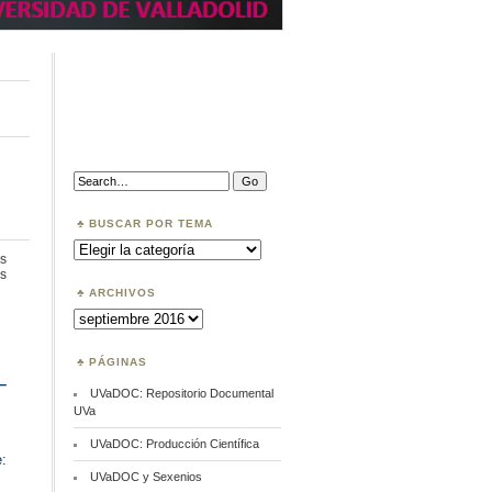
Search:
BUSCAR POR TEMA
Buscar
por
s
Tema
en
s
CRIS
ARCHIVOS
versus
Archivos
IR
PÁGINAS
–
UVaDOC: Repositorio Documental
UVa
UVaDOC: Producción Científica
:
UVaDOC y Sexenios