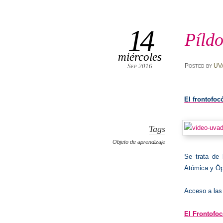
14
Píld
miércoles
Sep 2016
Posted
by
UV
El frontofo
Tags
Objeto de aprendizaje
Se trata de 
Atómica y Ópt
Acceso a las
El
Frontofo