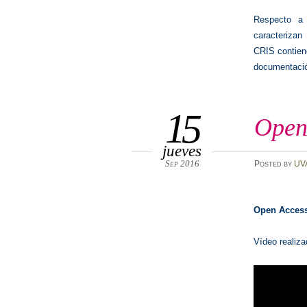
Respecto a 
caracterizan
CRIS contien
documentació
15
Open
jueves
Sep 2016
Posted
by
UV
Open Access
Vídeo realiz