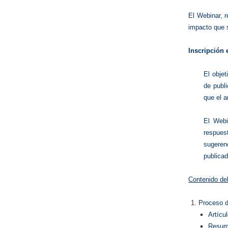
El Webinar, r
impacto que s
Inscripción 
El objet
de publ
que el a
El Webi
respues
sugeren
publica
Contenido del
Proceso d
Artícu
Resume