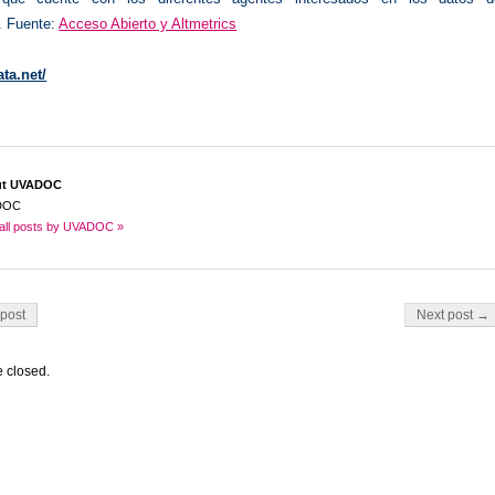
. Fuente:
Acceso Abierto y Altmetrics
ata.net/
ut UVADOC
DOC
all posts by UVADOC »
on
post
Next post →
 closed.