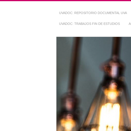
UVADOC: REPOSITORIO DOCUMENTAL UVA
UVADOC: TRABAJOS FIN DE ESTUDIOS
A
Repositorio Do
~ UVaDOC