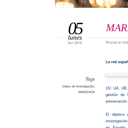
05
MAR
lunes
Sep 2016
Posted
by
UV
La red espa
Tags
Datos de investigación
,
UV, UA, UB,
MAREDATA
gestión de l
preservación
El objetivo
investigación
en España 