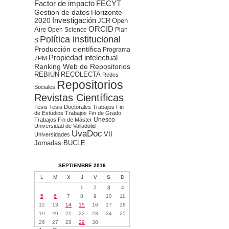
Factor de impacto
FECYT
Gestion de datos
Horizonte
2020
Investigación
JCR
Open
ORCID
Aire
Open Science
Plan
Política institucional
S
Producción científica
Programa
Propiedad intelectual
7PM
Ranking Web de Repositorios
REBIUN
RECOLECTA
Redes
Repositorios
Sociales
Revistas Científicas
Tesis
Tesis Doctorales
Trabajos Fin
de Estudios
Trabajos Fin de Grado
Unesco
Trabajos Fin de Máster
Universidad de Valladolid
UvaDoc
VII
Universidades
Jornadas BUCLE
SEPTIEMBRE 2016
L
M
X
J
V
S
D
1
2
3
4
5
6
7
8
9
10
11
12
13
14
15
16
17
18
19
20
21
22
23
24
25
26
27
28
29
30