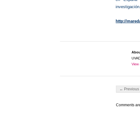
investigación
http://mared
Abo
UVA
View 
Post navigati
← Previous 
Comments are