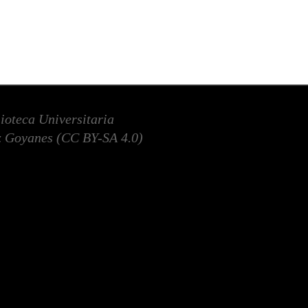
lioteca Universitaria
 Goyanes (
CC BY-SA 4.0
)