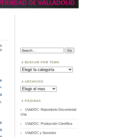
s
en
Search:
s
MAREDATA
BUSCAR POR TEMA
Buscar
por
Tema
e
ARCHIVOS
-
Archivos
a
PÁGINAS
,
UVaDOC: Repositorio Documental
UVa
e
UVaDOC: Producción Científica
ta
UVaDOC y Sexenios
e