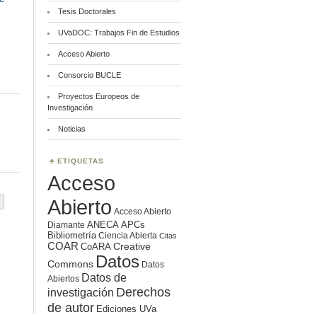
Tesis Doctorales
UVaDOC: Trabajos Fin de Estudios
Acceso Abierto
Consorcio BUCLE
Proyectos Europeos de
Investigación
Noticias
ETIQUETAS
Acceso
Abierto
Acceso Abierto
ANECA
APCs
Diamante
Bibliometría
Ciencia Abierta
Citas
COAR
Creative
CoARA
Datos
Commons
Datos
Datos de
Abiertos
Derechos
investigación
de autor
Ediciones UVa