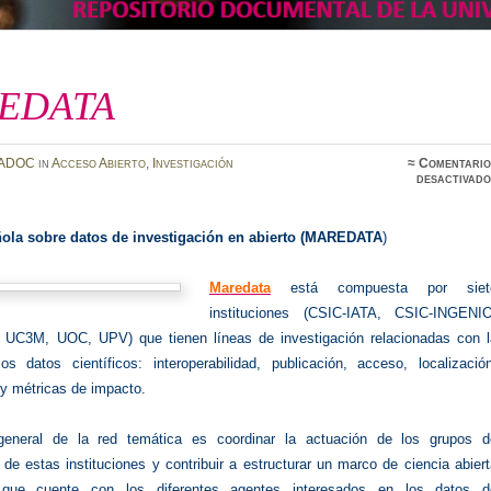
EDATA
ADOC
in
Acceso Abierto
,
Investigación
≈
Comentario
desactivado
ñola sobre datos de investigación en abierto (MAREDATA
)
Maredata
está compuesta por siet
instituciones (CSIC-IATA, CSIC-INGENIO
 UC3M, UOC, UPV) que tienen líneas de investigación relacionadas con l
os datos científicos: interoperabilidad, publicación, acceso, localización
 y métricas de impacto.
 general de la red temática es coordinar la actuación de los grupos d
 de estas instituciones y contribuir
a estructurar un marco de ciencia abier
que cuente con los diferentes agentes interesados en los datos d