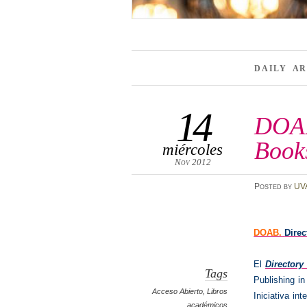
DAILY A
14
DOAB
Book
miércoles
Nov 2012
Posted
by
UV
DOAB.
Dire
El
Directory
Tags
Publishing i
Acceso Abierto
,
Libros
Iniciativa in
académicos