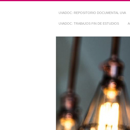
UVADOC: REPOSITORIO DOCUMENTAL UVA
UVADOC: TRABAJOS FIN DE ESTUDIOS
A
Repositorio Do
~ UVaDOC