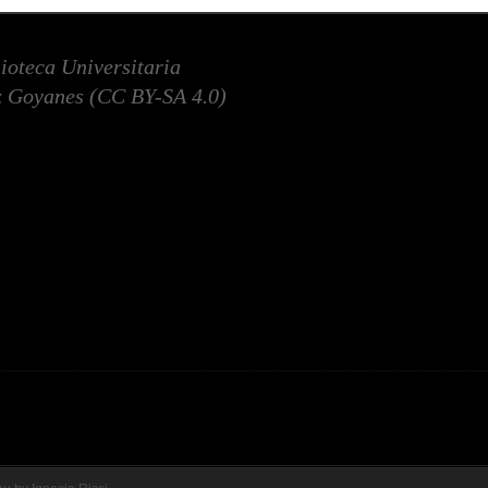
lioteca Universitaria
 Goyanes (
CC BY-SA 4.0
)