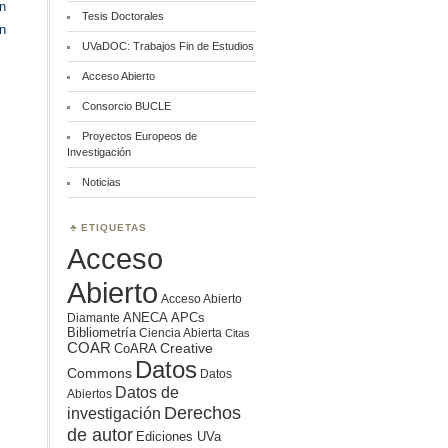
ón
Tesis Doctorales
n
UVaDOC: Trabajos Fin de Estudios
Acceso Abierto
Consorcio BUCLE
Proyectos Europeos de
Investigación
Noticias
ETIQUETAS
Acceso
Abierto
Acceso Abierto
ANECA
APCs
Diamante
Bibliometría
Ciencia Abierta
Citas
COAR
Creative
CoARA
Datos
Commons
Datos
Datos de
Abiertos
Derechos
investigación
de autor
Ediciones UVa