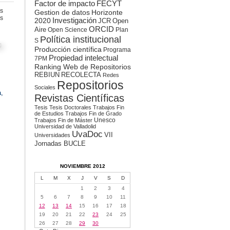
Factor de impacto
FECYT
s
Gestion de datos
Horizonte
en
s
2020
Investigación
JCR
Open
Guía
ORCID
Aire
Open Science
Plan
sobre
Política institucional
Derechos
S
de
Producción científica
Programa
Autor
Propiedad intelectual
7PM
Ranking Web de Repositorios
REBIUN
RECOLECTA
Redes
Repositorios
Sociales
,
Revistas Científicas
Tesis
Tesis Doctorales
Trabajos Fin
de Estudios
Trabajos Fin de Grado
Unesco
Trabajos Fin de Máster
Universidad de Valladolid
UvaDoc
VII
Universidades
Jornadas BUCLE
NOVIEMBRE 2012
L
M
X
J
V
S
D
1
2
3
4
5
6
7
8
9
10
11
12
13
14
15
16
17
18
19
20
21
22
23
24
25
26
27
28
29
30