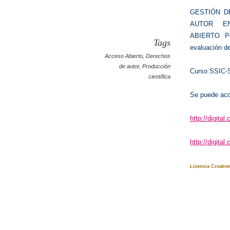
GESTIÓN D
AUTOR E
ABIERTO Po
Tags
evaluación de
Acceso Abierto
,
Derechos
de autor
,
Producción
Curso SSIC-S
científica
Se puede acce
http://digita
http://digita
Licencia Creati