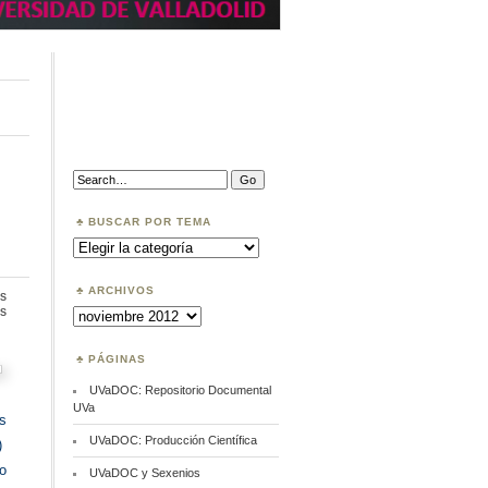
Search:
BUSCAR POR TEMA
Buscar
por
Tema
ARCHIVOS
s
en
s
Archivos
DOAB.
Directory
of
PÁGINAS
Open
Access
UVaDOC: Repositorio Documental
Books
UVa
s
UVaDOC: Producción Científica
)
so
UVaDOC y Sexenios