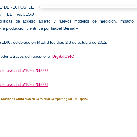
E DERECHOS DE
N EL ACCESO
líticas de acceso abierto y nuevos modelos de medición, impacto 
 la producción científica por
Isabel Bernal
–
EDIC, celebrado en Madrid los días 2-3 de octubre de 2012.
der a través del repositorio
DigitalCSIC
l.csic.es/handle/10261/58000
l.csic.es/handle/10261/58008
ve Commons Atribución-NoComercial-CompartirIgual 3.0 España