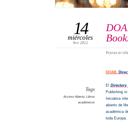
14
DOAB
Book
miércoles
Nov 2012
Posted
by
UV
DOAB.
Dire
El
Directory
Tags
Publishing i
Acceso Abierto
,
Libros
Iniciativa in
académicos
abierto de lib
académica de
toda Europa.