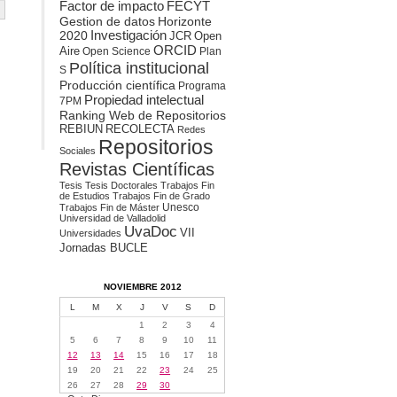
Factor de impacto
FECYT
Gestion de datos
Horizonte
2020
Investigación
JCR
Open
ORCID
Aire
Open Science
Plan
Política institucional
S
Producción científica
Programa
Propiedad intelectual
7PM
Ranking Web de Repositorios
REBIUN
RECOLECTA
Redes
Repositorios
Sociales
Revistas Científicas
Tesis
Tesis Doctorales
Trabajos Fin
de Estudios
Trabajos Fin de Grado
Unesco
Trabajos Fin de Máster
Universidad de Valladolid
UvaDoc
VII
Universidades
Jornadas BUCLE
NOVIEMBRE 2012
L
M
X
J
V
S
D
1
2
3
4
5
6
7
8
9
10
11
12
13
14
15
16
17
18
19
20
21
22
23
24
25
26
27
28
29
30