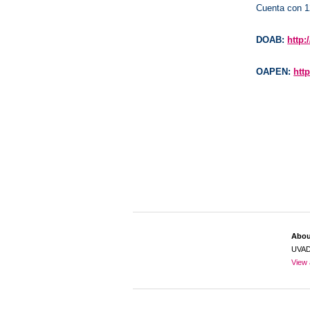
Cuenta con 1
DOAB:
http
OAPEN:
htt
Abo
UVA
View 