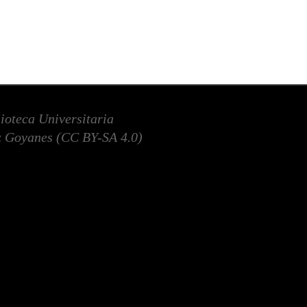
lioteca Universitaria
 Goyanes (
CC BY-SA 4.0
)