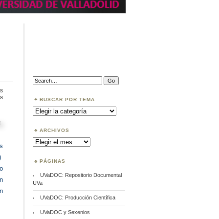
Search:
s
en
s
BUSCAR POR TEMA
DOAB.
Buscar
Directory
por
of
Tema
Open
Access
ARCHIVOS
Books
Archivos
s
)
PÁGINAS
so
UVaDOC: Repositorio Documental
ón
UVa
n
UVaDOC: Producción Científica
UVaDOC y Sexenios