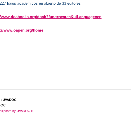
227 libros académicos en abierto de 33 editores
://www.doabooks.org/doab?func=search&uiLanguage=en
p://www.oapen.org/home
ut UVADOC
DOC
all posts by UVADOC »