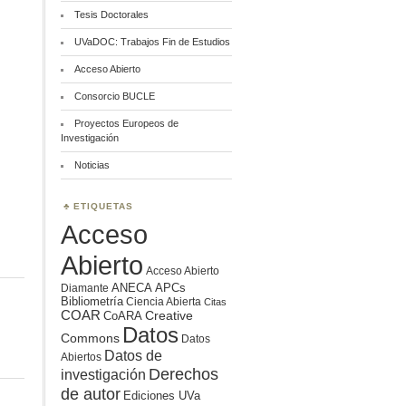
Tesis Doctorales
UVaDOC: Trabajos Fin de Estudios
Acceso Abierto
Consorcio BUCLE
Proyectos Europeos de
Investigación
Noticias
ETIQUETAS
Acceso
Abierto
Acceso Abierto
ANECA
APCs
Diamante
Bibliometría
Ciencia Abierta
Citas
COAR
Creative
CoARA
Datos
Commons
Datos
Datos de
Abiertos
Derechos
investigación
de autor
Ediciones UVa