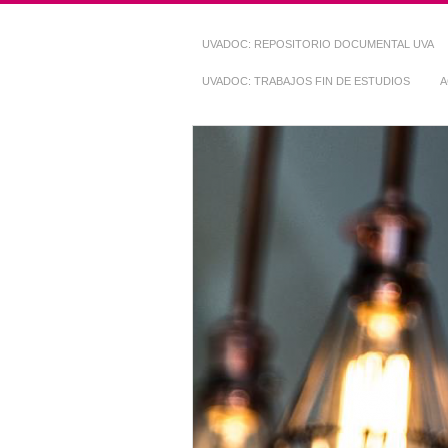
UVADOC: REPOSITORIO DOCUMENTAL UVA
UVADOC: TRABAJOS FIN DE ESTUDIOS
A
Repositorio Do
~ UVaDOC