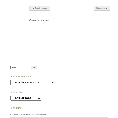
Post navigation
← Previous post
Next post →
Comments are closed.
Search:
BUSCAR POR TEMA
Buscar
por
Tema
ARCHIVOS
Archivos
PÁGINAS
UVaDOC: Repositorio Documental UVa