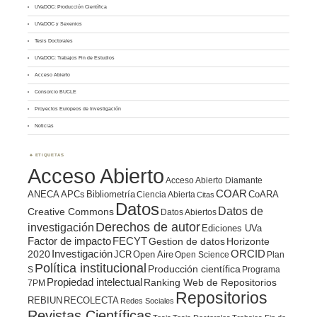
UVaDOC: Producción Científica
UVaDOC y Sexenios
Tesis Doctorales
UVaDOC: Trabajos Fin de Estudios
Acceso Abierto
Consorcio BUCLE
Proyectos Europeos de Investigación
Noticias
ETIQUETAS
Acceso Abierto
Acceso Abierto Diamante
COAR
ANECA
APCs
Bibliometría
CoARA
Ciencia Abierta
Citas
Datos
Datos de
Creative Commons
Datos Abiertos
Derechos de autor
investigación
Ediciones UVa
Factor de impacto
FECYT
Gestion de datos
Horizonte
ORCID
2020
Investigación
JCR
Open Aire
Open Science
Plan
Política institucional
Producción científica
S
Programa
Propiedad intelectual
Ranking Web de Repositorios
7PM
Repositorios
REBIUN
RECOLECTA
Redes Sociales
Revistas Científicas