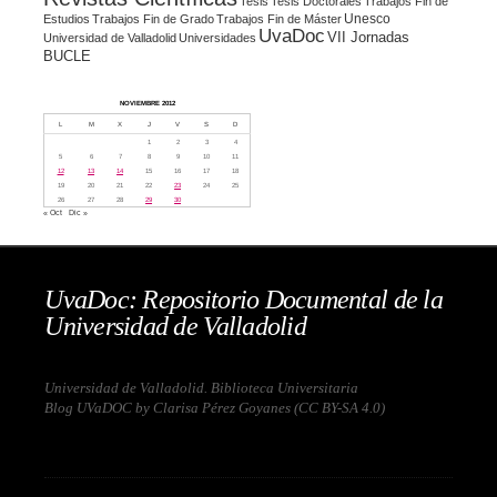
Tesis
Tesis Doctorales
Trabajos Fin de
Unesco
Estudios
Trabajos Fin de Grado
Trabajos Fin de Máster
UvaDoc
VII Jornadas
Universidad de Valladolid
Universidades
BUCLE
NOVIEMBRE 2012
L
M
X
J
V
S
D
1
2
3
4
5
6
7
8
9
10
11
12
13
14
15
16
17
18
19
20
21
22
23
24
25
26
27
28
29
30
« Oct
Dic »
UvaDoc: Repositorio Documental de la
Universidad de Valladolid
Universidad de Valladolid. Biblioteca Universitaria
Blog UVaDOC by Clarisa Pérez Goyanes (
CC BY-SA 4.0
)