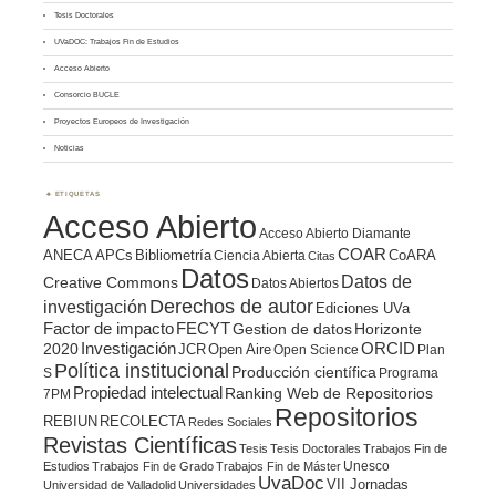
Tesis Doctorales
UVaDOC: Trabajos Fin de Estudios
Acceso Abierto
Consorcio BUCLE
Proyectos Europeos de Investigación
Noticias
ETIQUETAS
Acceso Abierto
Acceso Abierto Diamante
COAR
ANECA
APCs
Bibliometría
CoARA
Ciencia Abierta
Citas
Datos
Datos de
Creative Commons
Datos Abiertos
Derechos de autor
investigación
Ediciones UVa
Factor de impacto
FECYT
Gestion de datos
Horizonte
ORCID
2020
Investigación
JCR
Open Aire
Open Science
Plan
Política institucional
Producción científica
S
Programa
Propiedad intelectual
Ranking Web de Repositorios
7PM
Repositorios
REBIUN
RECOLECTA
Redes Sociales
Revistas Científicas
Tesis
Tesis Doctorales
Trabajos Fin de
Unesco
Estudios
Trabajos Fin de Grado
Trabajos Fin de Máster
UvaDoc
VII Jornadas
Universidad de Valladolid
Universidades