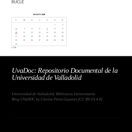
BUCLE
AGOSTO 2026
L
M
X
J
V
S
D
1
2
3
4
5
6
7
8
9
10
11
12
13
14
15
16
17
18
19
20
21
22
23
24
25
26
27
28
29
30
31
« Jul
UvaDoc: Repositorio Documental de la
Universidad de Valladolid
Universidad de Valladolid. Biblioteca Universitaria
Blog UVaDOC by Clarisa Pérez Goyanes (
CC BY-SA 4.0
)