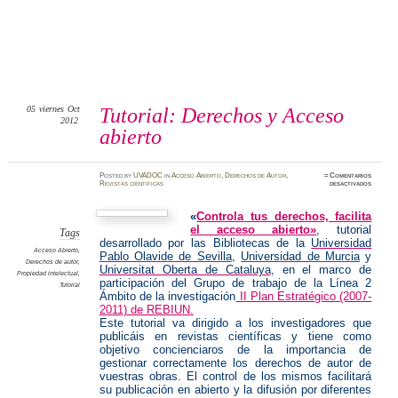
05
viernes
Oct
Tutorial: Derechos y Acceso
2012
abierto
Posted
by
UVADOC
in
Acceso Abierto
,
Derechos de Autor
,
≈
Comentarios
en
Revistas científicas
desactivados
Tutoria
Derecho
y
«
Controla tus derechos, facilita
Acceso
abierto
el acceso abierto»
, tutorial
Tags
desarrollado por las Bibliotecas de la
Universidad
Acceso Abierto
,
Pablo Olavide de Sevilla
,
Universidad de Murcia
y
Derechos de autor
,
Universitat Oberta de Cataluya
, en el marco de
Propiedad intelectual
,
participación del Grupo de trabajo de la Línea 2
Tutorial
Ámbito de la investigación
II Plan Estratégico (2007-
2011) de REBIUN.
Este tutorial va dirigido a los investigadores que
publicáis en revistas científicas y tiene como
objetivo concienciaros de la importancia de
gestionar correctamente los derechos de autor de
vuestras obras. El control de los mismos facilitará
su publicación en abierto y la difusión por diferentes