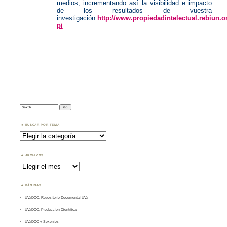
medios, incrementando así la visibilidad e impacto
de los resultados de vuestra
investigación.
http://www.propiedadintelectual.rebiun.o
pi
Search:
BUSCAR POR TEMA
Buscar
por
Tema
ARCHIVOS
Archivos
PÁGINAS
UVaDOC: Repositorio Documental UVa
UVaDOC: Producción Científica
UVaDOC y Sexenios