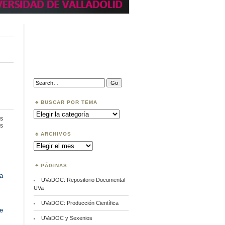
Search:
BUSCAR POR TEMA
Buscar
por
s
Tema
en
s
Tutorial
ARCHIVOS
web
Archivos
BUVa
PÁGINAS
a
UVaDOC: Repositorio Documental
UVa
UVaDOC: Producción Científica
te
UVaDOC y Sexenios