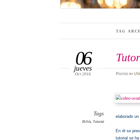
TAG ARC
06
Tuto
jueves
Oct 2016
Posted
by
UV
Tags
elaborado un 
BUVa
,
Tutorial
En él se pres
tutorial se h