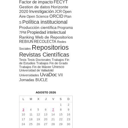
Factor de impacto
FECYT
Gestion de datos
Horizonte
2020
Investigación
JCR
Open
ORCID
Aire
Open Science
Plan
Política institucional
S
Producción científica
Programa
Propiedad intelectual
7PM
Ranking Web de Repositorios
REBIUN
RECOLECTA
Redes
Repositorios
Sociales
Revistas Científicas
Tesis
Tesis Doctorales
Trabajos Fin
de Estudios
Trabajos Fin de Grado
Unesco
Trabajos Fin de Máster
Universidad de Valladolid
UvaDoc
VII
Universidades
Jornadas BUCLE
AGOSTO 2026
L
M
X
J
V
S
D
1
2
3
4
5
6
7
8
9
10
11
12
13
14
15
16
17
18
19
20
21
22
23
24
25
26
27
28
29
30