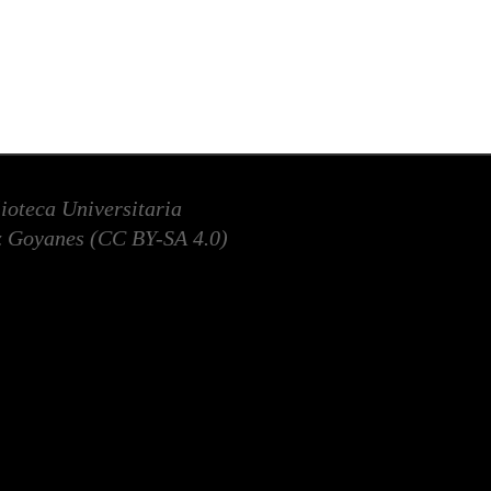
lioteca Universitaria
 Goyanes (
CC BY-SA 4.0
)