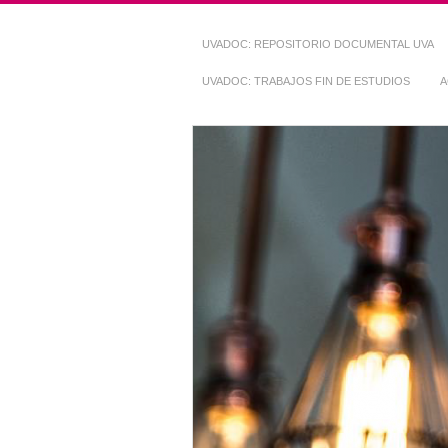
UVADOC: REPOSITORIO DOCUMENTAL UVA
UVADOC: TRABAJOS FIN DE ESTUDIOS
A
Repositorio Do
~ UVaDOC