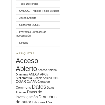
Tesis Doctorales
UVaDOC: Trabajos Fin de Estudios
Acceso Abierto
Consorcio BUCLE
Proyectos Europeos de
Investigación
Noticias
ETIQUETAS
Acceso
Abierto
Acceso Abierto
ANECA
APCs
Diamante
Bibliometría
Ciencia Abierta
Citas
COAR
Creative
CoARA
Datos
Commons
Datos
Datos de
Abiertos
Derechos
investigación
de autor
Ediciones UVa