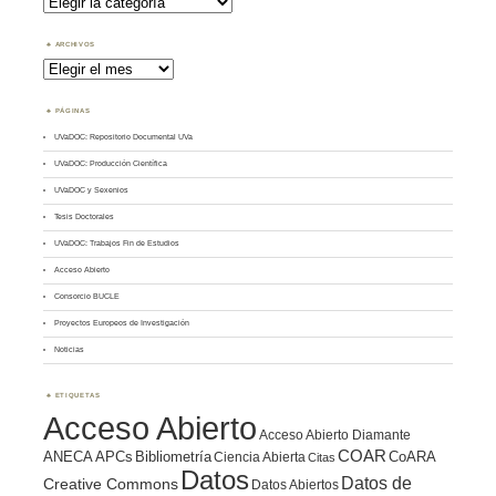
por
Tema
ARCHIVOS
Archivos
PÁGINAS
UVaDOC: Repositorio Documental UVa
UVaDOC: Producción Científica
UVaDOC y Sexenios
Tesis Doctorales
UVaDOC: Trabajos Fin de Estudios
Acceso Abierto
Consorcio BUCLE
Proyectos Europeos de Investigación
Noticias
ETIQUETAS
Acceso Abierto
Acceso Abierto Diamante
COAR
ANECA
APCs
Bibliometría
CoARA
Ciencia Abierta
Citas
Datos
Datos de
Creative Commons
Datos Abiertos