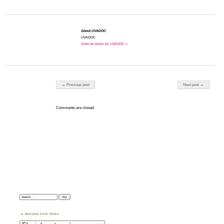
About UVADOC
UVADOC
View all posts by UVADOC »
Post navigation
← Previous post
Next post →
Comments are closed.
Search:
BUSCAR POR TEMA
Buscar