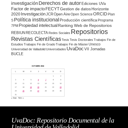
Derechos de autor
investigación
Ediciones UVa
Factor de impacto
FECYT
Gestion de datos
Horizonte
ORCID
2020
Investigación
JCR
Open Aire
Open Science
Plan
Política institucional
Producción científica
S
Programa
Propiedad intelectual
Ranking Web de Repositorios
7PM
Repositorios
REBIUN
RECOLECTA
Redes Sociales
Revistas Científicas
Tesis
Tesis Doctorales
Trabajos Fin de
Unesco
Estudios
Trabajos Fin de Grado
Trabajos Fin de Máster
UvaDoc
VII Jornadas
Universidad de Valladolid
Universidades
BUCLE
OCTUBRE 2016
L
M
X
J
V
S
D
1
2
3
4
5
6
7
8
9
10
11
12
13
14
15
16
17
18
19
20
21
22
23
24
25
26
27
28
29
30
31
« Sep
Nov »
UvaDoc: Repositorio Documental de la
Universidad de Valladolid