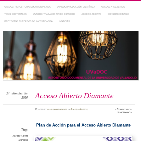
UVADOC: REPOSITORIO DOCUMENTAL UVA
UVADOC: PRODUCCIÓN CIENTÍFICA
UVADOC Y SEXENIOS
TESIS DOCTORALES
UVADOC: TRABAJOS FIN DE ESTUDIOS
ACCESO ABIERTO
CONSORCIO BUCLE
PROYECTOS EUROPEOS DE INVESTIGACIÓN
NOTICIAS
Repositorio Documental de la UVa
~ UVaDOC
24
miércoles
Jun
Acceso Abierto Diamante
2026
Posted
by
clarisamariaperez
in
Acceso Abierto
≈
Comentarios
en
desactivados
Acceso
Abierto
Diamant
Plan de Acción para el Acceso Abierto Diamante
Tags
Acceso Abierto
Diamante