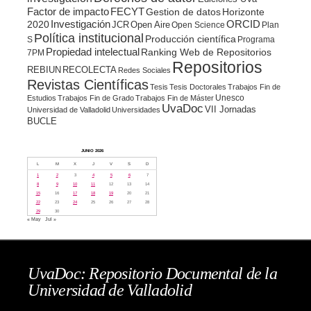
Factor de impacto
FECYT
Gestion de datos
Horizonte
ORCID
2020
Investigación
JCR
Open Aire
Open Science
Plan
Política institucional
Producción científica
S
Programa
Propiedad intelectual
Ranking Web de Repositorios
7PM
Repositorios
REBIUN
RECOLECTA
Redes Sociales
Revistas Científicas
Tesis
Tesis Doctorales
Trabajos Fin de
Unesco
Estudios
Trabajos Fin de Grado
Trabajos Fin de Máster
UvaDoc
VII Jornadas
Universidad de Valladolid
Universidades
BUCLE
JUNIO 2026
L
M
X
J
V
S
D
1
2
3
4
5
6
7
8
9
10
11
12
13
14
15
16
17
18
19
20
21
22
23
24
25
26
27
28
29
30
« May
Jul »
UvaDoc: Repositorio Documental de la
Universidad de Valladolid