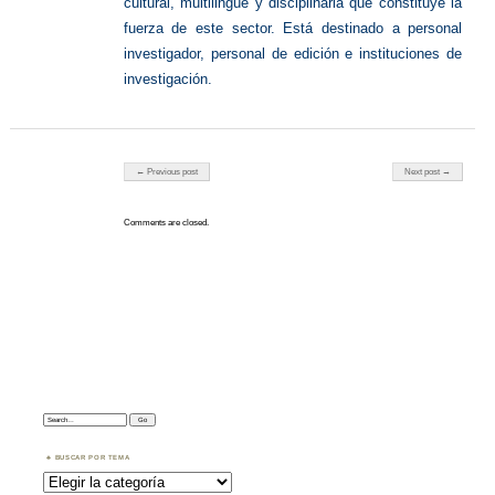
cultural, multilingüe y disciplinaria que constituye la
fuerza de este sector. Está destinado a personal
investigador, personal de edición e instituciones de
investigación.
Post navigation
← Previous post
Next post →
Comments are closed.
Search:
BUSCAR POR TEMA
Buscar
por