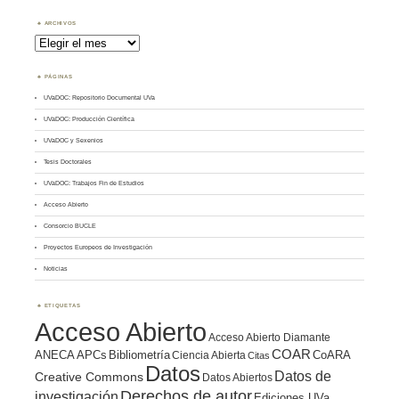
Tema
ARCHIVOS
Archivos
PÁGINAS
UVaDOC: Repositorio Documental UVa
UVaDOC: Producción Científica
UVaDOC y Sexenios
Tesis Doctorales
UVaDOC: Trabajos Fin de Estudios
Acceso Abierto
Consorcio BUCLE
Proyectos Europeos de Investigación
Noticias
ETIQUETAS
Acceso Abierto
Acceso Abierto Diamante
COAR
ANECA
APCs
Bibliometría
CoARA
Ciencia Abierta
Citas
Datos
Datos de
Creative Commons
Datos Abiertos
Derechos de autor
investigación
Ediciones UVa