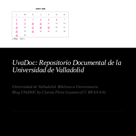
JUNIO 2026
L
M
X
J
V
S
D
1
2
3
4
5
6
7
8
9
10
11
12
13
14
15
16
17
18
19
20
21
22
23
24
25
26
27
28
29
30
« May
Jul »
UvaDoc: Repositorio Documental de la
Universidad de Valladolid
Universidad de Valladolid. Biblioteca Universitaria
Blog UVaDOC by Clarisa Pérez Goyanes (
CC BY-SA 4.0
)