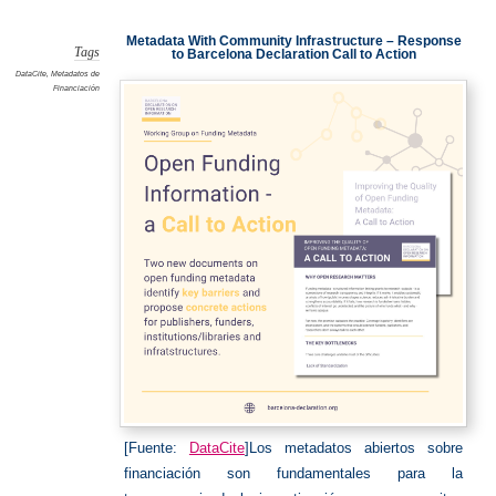
de
Financia
Metadata With Community Infrastructure – Response
Tags
to Barcelona Declaration Call to Action
DataCite
,
Metadatos de
Financiación
[Fuente:
DataCite
]Los metadatos abiertos sobre
financiación son fundamentales para la