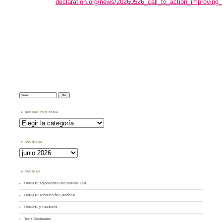
declaration.org/news/20260526_call_to_action_improving
Search:
BUSCAR POR TEMA
Buscar
por
Tema
ARCHIVOS
Archivos
PÁGINAS
UVaDOC: Repositorio Documental UVa
UVaDOC: Producción Científica
UVaDOC y Sexenios
Tesis Doctorales