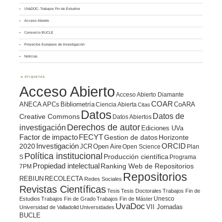
UVaDOC: Trabajos Fin de Estudios
Acceso Abierto
Consorcio BUCLE
Proyectos Europeos de Investigación
Noticias
ETIQUETAS
Acceso Abierto
Acceso Abierto Diamante
COAR
ANECA
APCs
Bibliometría
CoARA
Ciencia Abierta
Citas
Datos
Datos de
Creative Commons
Datos Abiertos
Derechos de autor
investigación
Ediciones UVa
Factor de impacto
FECYT
Gestion de datos
Horizonte
ORCID
2020
Investigación
JCR
Open Aire
Open Science
Plan
Política institucional
Producción científica
S
Programa
Propiedad intelectual
Ranking Web de Repositorios
7PM
Repositorios
REBIUN
RECOLECTA
Redes Sociales
Revistas Científicas
Tesis
Tesis Doctorales
Trabajos Fin de
Unesco
Estudios
Trabajos Fin de Grado
Trabajos Fin de Máster
UvaDoc
VII Jornadas
Universidad de Valladolid
Universidades
BUCLE