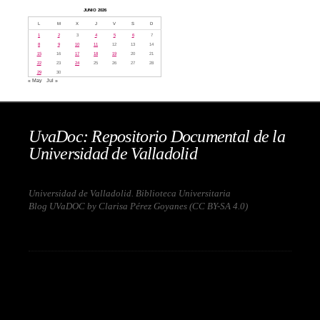
JUNIO 2026
L
M
X
J
V
S
D
1
2
3
4
5
6
7
8
9
10
11
12
13
14
15
16
17
18
19
20
21
22
23
24
25
26
27
28
29
30
« May
Jul »
UvaDoc: Repositorio Documental de la
Universidad de Valladolid
Universidad de Valladolid. Biblioteca Universitaria
Blog UVaDOC by Clarisa Pérez Goyanes (
CC BY-SA 4.0
)