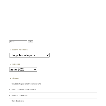
Search:
BUSCAR POR TEMA
Buscar
por
Tema
ARCHIVOS
Archivos
PÁGINAS
UVaDOC: Repositorio Documental UVa
UVaDOC: Producción Científica
UVaDOC y Sexenios
Tesis Doctorales