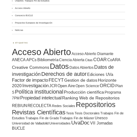
UVaDOC: Trabajos Fin de Estudios
Acceso Abierto
Consorcio BUCLE
Proyectos Europeos de Investigación
Noticias
ETIQUETAS
Acceso Abierto
Acceso Abierto Diamante
COAR
ANECA
APCs
Bibliometría
CoARA
Ciencia Abierta
Citas
Datos
Datos de
Creative Commons
Datos Abiertos
Derechos de autor
investigación
Ediciones UVa
Factor de impacto
FECYT
Gestion de datos
Horizonte
ORCID
2020
Investigación
JCR
Open Aire
Open Science
Plan
Política institucional
Producción científica
S
Programa
Propiedad intelectual
Ranking Web de Repositorios
7PM
Repositorios
REBIUN
RECOLECTA
Redes Sociales
Revistas Científicas
Tesis
Tesis Doctorales
Trabajos Fin de
Unesco
Estudios
Trabajos Fin de Grado
Trabajos Fin de Máster
UvaDoc
VII Jornadas
Universidad de Valladolid
Universidades
BUCLE